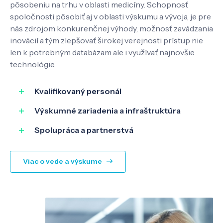
pôsobeniu na trhu v oblasti medicíny. Schopnosť
spoločnosti pôsobiť aj v oblasti výskumu a vývoja, je pre
nás zdrojom konkurenčnej výhody, možnosť zavádzania
inovácií a tým zlepšovať širokej verejnosti prístup nie
SK
EN
len k potrebným databázam ale i využívať najnovšie
technológie.
Kvalifikovaný personál
Výskumné zariadenia a infraštruktúra
Spolupráca a partnerstvá
Viac o vede a výskume