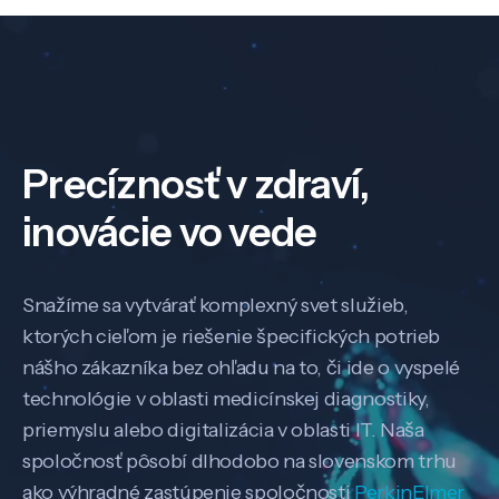
Precíznosť v zdraví,
inovácie vo vede
Snažíme sa vytvárať komplexný svet služieb,
ktorých cieľom je riešenie špecifických potrieb
nášho zákazníka bez ohľadu na to, či ide o vyspelé
technológie v oblasti medicínskej diagnostiky,
priemyslu alebo digitalizácia v oblasti IT. Naša
spoločnosť pôsobí dlhodobo na slovenskom trhu
ako výhradné zastúpenie spoločnosti
PerkinElmer