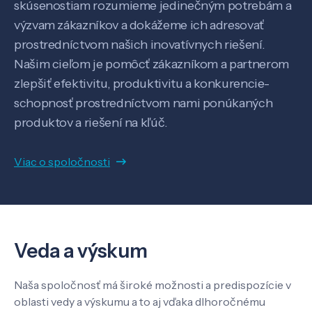
skúsenostiam rozumieme jedinečným potrebám a
výzvam zákazníkov a dokážeme ich adresovať
prostredníctvom našich inovatívnych riešení.
Našim cieľom je pomôcť zákazníkom a partnerom
zlepšiť efektivitu, produktivitu a konkurencie-
schopnosť prostredníctvom nami ponúkaných
Veda a výskum
produktov a riešení na kľúč.
Viac o spoločnosti
Pôsobenie
Know-how
Veda a výskum
O nás
Naša spoločnosť má široké možnosti a predispozície v
oblasti vedy a výskumu a to aj vďaka dlhoročnému
Kontakt