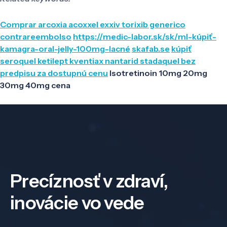
Comprar arcoxia acoxxel exxiv torixib generico
contrareembolso
https://medic-labor.sk/sk/ml-kúpiť-
kamagra-oral-jelly-100mg-lacné
skafab.se
kúpiť
seroquel ketilept kventiax nantarid stadaquel bez
predpisu za dostupnú cenu
Isotretinoin 10mg 20mg
30mg 40mg cena
Precíznosť v zdraví,
inovácie vo vede