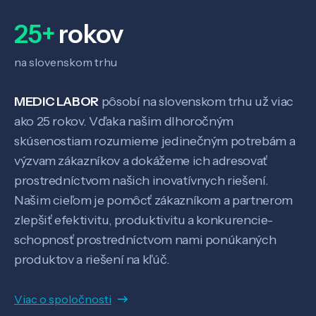
25+
rokov
na slovenskom trhu
MEDIC LABOR
pôsobí na slovenskom trhu už viac
ako 25 rokov. Vďaka našim dlhoročným
skúsenostiam rozumieme jedinečným potrebám a
výzvam zákazníkov a dokážeme ich adresovať
prostredníctvom našich inovatívnych riešení.
Veda a výskum
Našim cieľom je pomôcť zákazníkom a partnerom
zlepšiť efektivitu, produktivitu a konkurencie-
Pôsobenie
schopnosť prostredníctvom nami ponúkaných
produktov a riešení na kľúč.
Know-how
Viac o spoločnosti