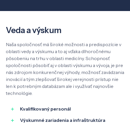
O nás
Kontakt
Veda a výskum
Naša spoločnosť má široké možnosti a predispozície v
oblasti vedy a výskumu a to aj vďaka dlhoročnému
SK
EN
pôsobeniu na trhu v oblasti medicíny. Schopnosť
spoločnosti pôsobiť aj v oblasti výskumu a vývoja, je pre
nás zdrojom konkurenčnej výhody, možnosť zavádzania
inovácií a tým zlepšovať širokej verejnosti prístup nie
len k potrebným databázam ale i využívať najnovšie
technológie.
Kvalifikovaný personál
Výskumné zariadenia a infraštruktúra