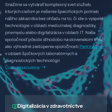
Snažíme sa vytvárať komplexný svet služieb,
ktorých cieľom je riešenie špecifických potrieb
nášho zákazníka bez ohľadu na to, či ide o vyspelé
technológie v oblasti medicínskej diagnostiky,
priemyslu alebo digitalizácia v oblasti IT. Naša
spoločnosť pôsobí dlhodobo na slovenskom trhu
ako výhradné zastúpenie spoločnosti
PerkinElmer
v oblasti špičkových laboratórnych a
diagnostických technológií.
Čomu sa venujeme
Digitalizácia
v zdravotníctve