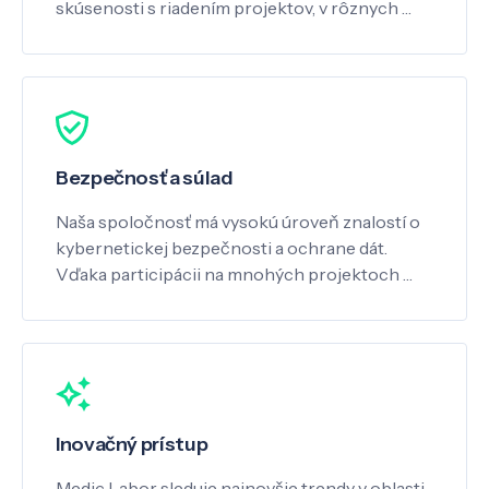
skúsenosti s riadením projektov, v rôznych …
Bezpečnosť a súlad
Naša spoločnosť má vysokú úroveň znalostí o
kybernetickej bezpečnosti a ochrane dát.
Vďaka participácii na mnohých projektoch …
Inovačný prístup
Medic Labor sleduje najnovšie trendy v oblasti