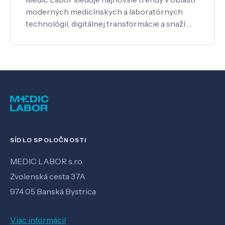
moderných medicínskych a laboratórnych
technológií, digitálnej transformácie a snaží …
SÍDLO SPOLOČNOSTI
MEDIC LABOR s.r.o.
Zvolenská cesta 37A
974 05 Banská Bystrica
Viac informácií