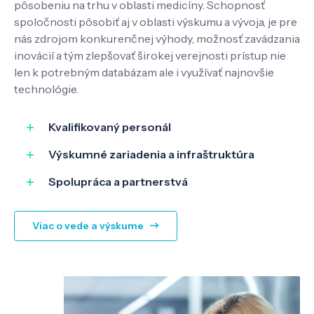
pôsobeniu na trhu v oblasti medicíny. Schopnosť
spoločnosti pôsobiť aj v oblasti výskumu a vývoja, je pre
nás zdrojom konkurenčnej výhody, možnosť zavádzania
inovácií a tým zlepšovať širokej verejnosti prístup nie
len k potrebným databázam ale i využívať najnovšie
technológie.
Kvalifikovaný personál
Výskumné zariadenia a infraštruktúra
Spolupráca a partnerstvá
Viac o vede a výskume