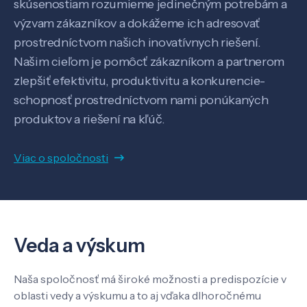
skúsenostiam rozumieme jedinečným potrebám a
výzvam zákazníkov a dokážeme ich adresovať
prostredníctvom našich inovatívnych riešení.
Našim cieľom je pomôcť zákazníkom a partnerom
SK
EN
zlepšiť efektivitu, produktivitu a konkurencie-
schopnosť prostredníctvom nami ponúkaných
produktov a riešení na kľúč.
Viac o spoločnosti
Veda a výskum
Naša spoločnosť má široké možnosti a predispozície v
oblasti vedy a výskumu a to aj vďaka dlhoročnému