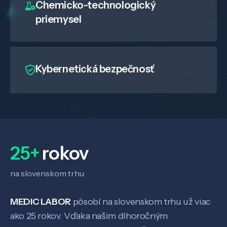
Chemicko-technologický
priemysel
Kybernetická bezpečnosť
Veda a výskum
Pôsobenie
25+
rokov
Know-how
na slovenskom trhu
O nás
MEDIC LABOR
pôsobí na slovenskom trhu už viac
ako 25 rokov. Vďaka našim dlhoročným
Kontakt