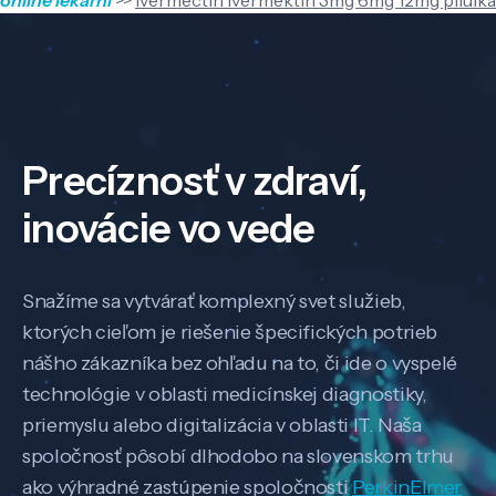
Precíznosť v zdraví,
inovácie vo vede
Snažíme sa vytvárať komplexný svet služieb,
ktorých cieľom je riešenie špecifických potrieb
nášho zákazníka bez ohľadu na to, či ide o vyspelé
technológie v oblasti medicínskej diagnostiky,
priemyslu alebo digitalizácia v oblasti IT. Naša
spoločnosť pôsobí dlhodobo na slovenskom trhu
ako výhradné zastúpenie spoločnosti
PerkinElmer