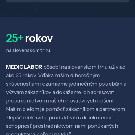
25+
rokov
na slovenskom trhu
MEDIC LABOR
pôsobí na slovenskom trhu už viac
ako 25 rokov. Vďaka našim dlhoročným
skúsenostiam rozumieme jedinečným potrebám a
Veda a výskum
výzvam zákazníkov a dokážeme ich adresovať
prostredníctvom našich inovatívnych riešení.
Našim cieľom je pomôcť zákazníkom a partnerom
Pôsobenie
zlepšiť efektivitu, produktivitu a konkurencie-
schopnosť prostredníctvom nami ponúkaných
Know-how
produktov a riešení na kľúč.