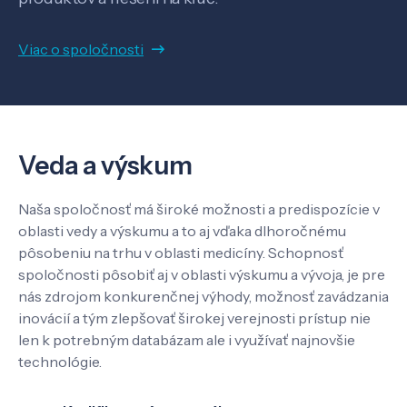
Viac o spoločnosti
O nás
Kontakt
Veda a výskum
SK
EN
Naša spoločnosť má široké možnosti a predispozície v
oblasti vedy a výskumu a to aj vďaka dlhoročnému
pôsobeniu na trhu v oblasti medicíny. Schopnosť
spoločnosti pôsobiť aj v oblasti výskumu a vývoja, je pre
nás zdrojom konkurenčnej výhody, možnosť zavádzania
inovácií a tým zlepšovať širokej verejnosti prístup nie
len k potrebným databázam ale i využívať najnovšie
technológie.