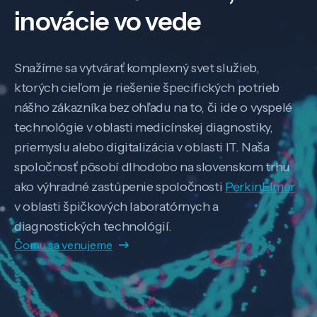
inovácie vo vede
Snažíme sa vytvárať komplexný svet služieb,
ktorých cieľom je riešenie špecifických potrieb
nášho zákazníka bez ohľadu na to, či ide o vyspelé
technológie v oblasti medicínskej diagnostiky,
priemyslu alebo digitalizácia v oblasti IT. Naša
spoločnosť pôsobí dlhodobo na slovenskom trhu
ako výhradné zastúpenie spoločnosti
PerkinElmer
v oblasti špičkových laboratórnych a
diagnostických technológií.
Čomu sa venujeme