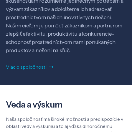
skúsenostiam rozumieme jedinečným potrebám a
Pôsobenie
výzvam zákazníkov a dokážeme ich adresovať
prostredníctvom našich inovatívnych riešení.
Know-how
Našim cieľom je pomôcť zákazníkom a partnerom
zlepšiť efektivitu, produktivitu a konkurencie-
schopnosť prostredníctvom nami ponúkaných
O nás
produktov a riešení na kľúč.
Kontakt
Viac o spoločnosti
SK
EN
Veda a výskum
Naša spoločnosť má široké možnosti a predispozície v
oblasti vedy a výskumu a to aj vďaka dlhoročnému