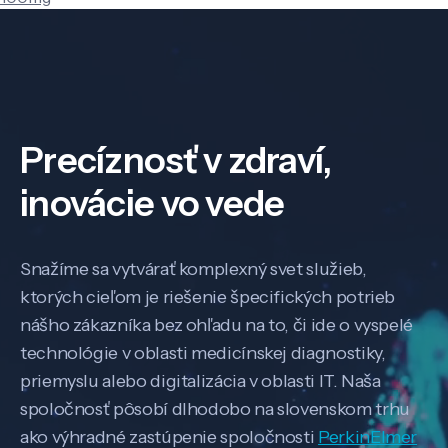
Precíznosť v zdraví,
inovácie vo vede
Snažíme sa vytvárať komplexný svet služieb,
ktorých cieľom je riešenie špecifických potrieb
nášho zákazníka bez ohľadu na to, či ide o vyspelé
technológie v oblasti medicínskej diagnostiky,
priemyslu alebo digitalizácia v oblasti IT. Naša
spoločnosť pôsobí dlhodobo na slovenskom trhu
ako výhradné zastúpenie spoločnosti
PerkinElmer