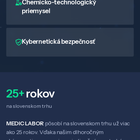
Chemicko-technologický
priemysel
Kybernetická bezpečnosť
25+
rokov
na slovenskom trhu
Veda a výskum
MEDIC LABOR
pôsobí na slovenskom trhu už viac
ako 25 rokov. Vďaka našim dlhoročným