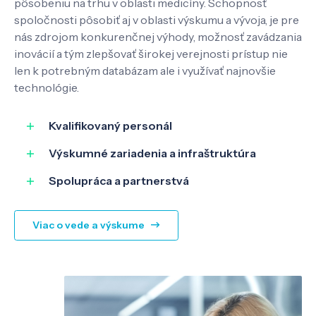
pôsobeniu na trhu v oblasti medicíny. Schopnosť
spoločnosti pôsobiť aj v oblasti výskumu a vývoja, je pre
nás zdrojom konkurenčnej výhody, možnosť zavádzania
inovácií a tým zlepšovať širokej verejnosti prístup nie
len k potrebným databázam ale i využívať najnovšie
technológie.
Kvalifikovaný personál
Výskumné zariadenia a infraštruktúra
Spolupráca a partnerstvá
Viac o vede a výskume