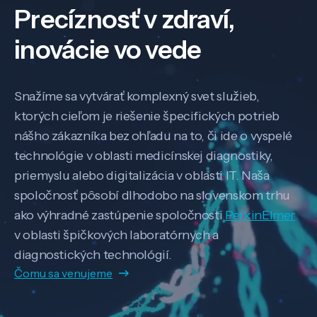
Precíznosť v zdraví,
inovácie vo vede
Snažíme sa vytvárať komplexný svet služieb,
ktorých cieľom je riešenie špecifických potrieb
nášho zákazníka bez ohľadu na to, či ide o vyspelé
technológie v oblasti medicínskej diagnostiky,
priemyslu alebo digitalizácia v oblasti IT. Naša
spoločnosť pôsobí dlhodobo na slovenskom trhu
ako výhradné zastúpenie spoločnosti
PerkinElmer
v oblasti špičkových laboratórnych a
diagnostických technológií.
Čomu sa venujeme