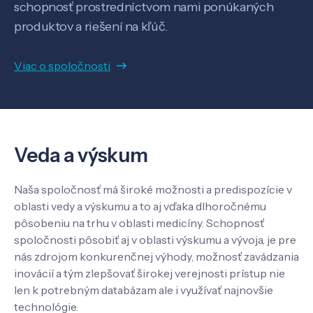
schopnosť prostredníctvom nami ponúkaných
produktov a riešení na kľúč.
Viac o spoločnosti
Veda a výskum
Pôsobenie
Veda a výskum
Know-how
Naša spoločnosť má široké možnosti a predispozície v
oblasti vedy a výskumu a to aj vďaka dlhoročnému
O nás
pôsobeniu na trhu v oblasti medicíny. Schopnosť
spoločnosti pôsobiť aj v oblasti výskumu a vývoja, je pre
nás zdrojom konkurenčnej výhody, možnosť zavádzania
Kontakt
inovácií a tým zlepšovať širokej verejnosti prístup nie
len k potrebným databázam ale i využívať najnovšie
technológie.