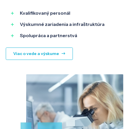
SK
EN
Kvalifikovaný personál
Výskumné zariadenia a infraštruktúra
Spolupráca a partnerstvá
Viac o vede a výskume