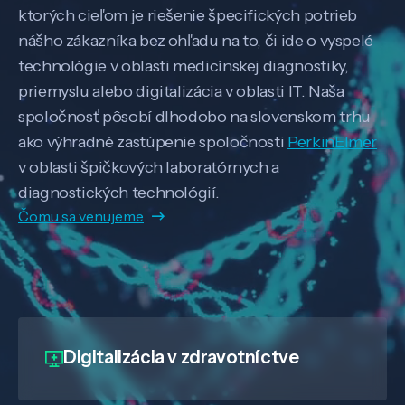
ktorých cieľom je riešenie špecifických potrieb
nášho zákazníka bez ohľadu na to, či ide o vyspelé
technológie v oblasti medicínskej diagnostiky,
priemyslu alebo digitalizácia v oblasti IT. Naša
spoločnosť pôsobí dlhodobo na slovenskom trhu
ako výhradné zastúpenie spoločnosti
PerkinElmer
v oblasti špičkových laboratórnych a
diagnostických technológií.
Čomu sa venujeme
Digitalizácia
v zdravotníctve