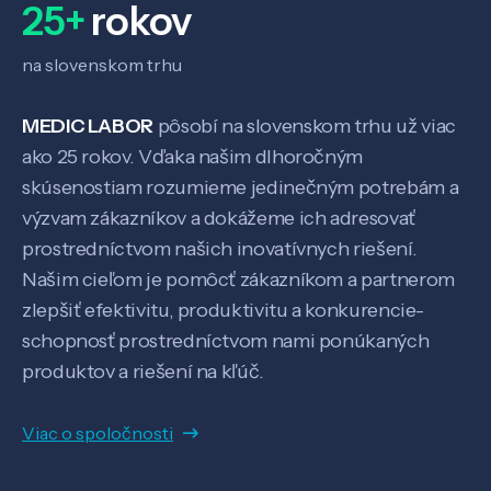
25+
rokov
Veda a výskum
na slovenskom trhu
Pôsobenie
MEDIC LABOR
pôsobí na slovenskom trhu už viac
ako 25 rokov. Vďaka našim dlhoročným
Know-how
skúsenostiam rozumieme jedinečným potrebám a
výzvam zákazníkov a dokážeme ich adresovať
prostredníctvom našich inovatívnych riešení.
O nás
Našim cieľom je pomôcť zákazníkom a partnerom
zlepšiť efektivitu, produktivitu a konkurencie-
Kontakt
schopnosť prostredníctvom nami ponúkaných
produktov a riešení na kľúč.
Viac o spoločnosti
SK
EN