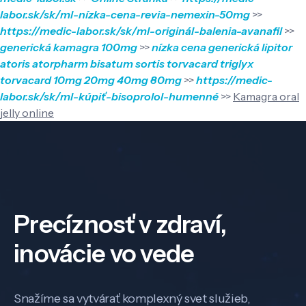
labor.sk/sk/ml-nízka-cena-revia-nemexin-50mg
>>
https://medic-labor.sk/sk/ml-originál-balenia-avanafil
>>
generická kamagra 100mg
>>
nízka cena generická lipitor
atoris atorpharm bisatum sortis torvacard triglyx
torvacard 10mg 20mg 40mg 80mg
>>
https://medic-
labor.sk/sk/ml-kúpiť-bisoprolol-humenné
>>
Kamagra oral
jelly online
Precíznosť v zdraví,
inovácie vo vede
Snažíme sa vytvárať komplexný svet služieb,