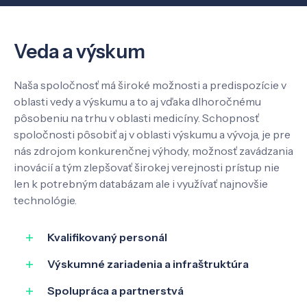
Veda a výskum
Naša spoločnosť má široké možnosti a predispozície v
oblasti vedy a výskumu a to aj vďaka dlhoročnému
pôsobeniu na trhu v oblasti medicíny. Schopnosť
spoločnosti pôsobiť aj v oblasti výskumu a vývoja, je pre
nás zdrojom konkurenčnej výhody, možnosť zavádzania
inovácií a tým zlepšovať širokej verejnosti prístup nie
len k potrebným databázam ale i využívať najnovšie
technológie.
Kvalifikovaný personál
Výskumné zariadenia a infraštruktúra
Spolupráca a partnerstvá