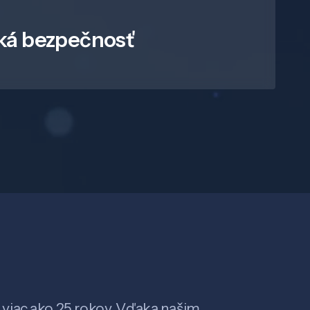
ká bezpečnosť
viac ako 25 rokov. Vďaka našim