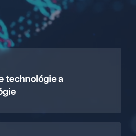
e technológie a
ógie