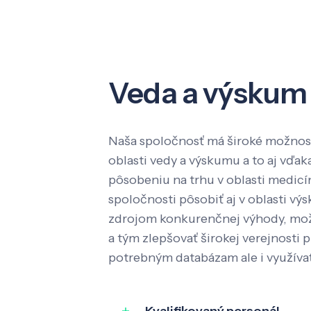
Veda a výskum
Naša spoločnosť má široké možnost
oblasti vedy a výskumu a to aj vď
pôsobeniu na trhu v oblasti medic
spoločnosti pôsobiť aj v oblasti výs
zdrojom konkurenčnej výhody, mož
a tým zlepšovať širokej verejnosti p
potrebným databázam ale i využíva