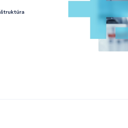
aštruktúra