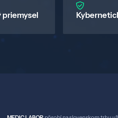
 priemysel
Kybernetic
MEDIC LABOR
pôsobí na slovenskom trhu už 