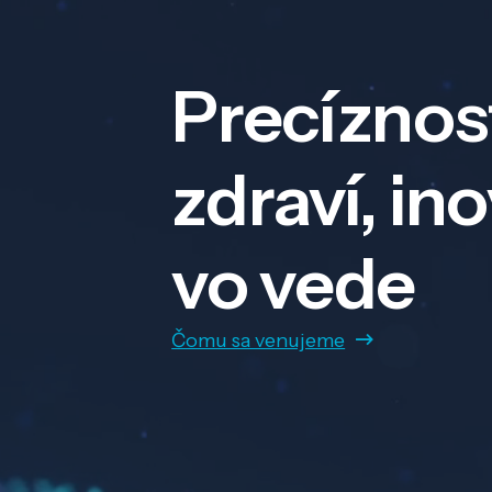
Precíznos
zdraví, in
vo vede
Čomu sa venujeme