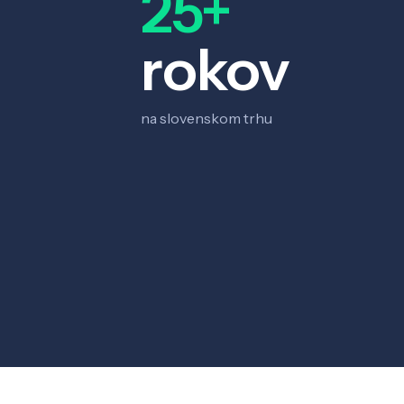
25+
rokov
na slovenskom trhu