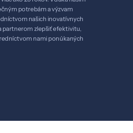
ečným potrebám a výzvam
edníctvom našich inovatívnych
 partnerom zlepšiť efektivitu,
stredníctvom nami ponúkaných