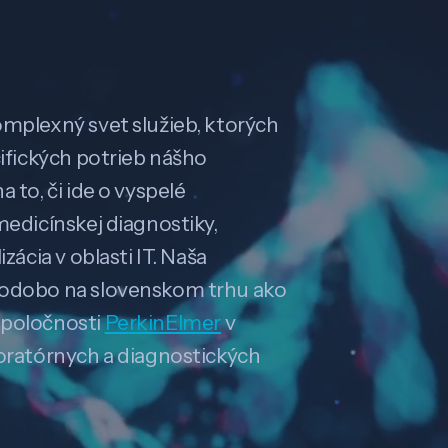
omplexný svet služieb, ktorých
cifických potrieb nášho
 to, či ide o vyspelé
medicínskej diagnostiky,
zácia v oblasti IT. Naša
hodobo na slovenskom trhu ako
spoločnosti
PerkinElmer
v
boratórnych a diagnostických