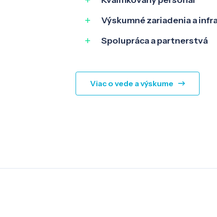
Kvalifikovaný personál
Výskumné zariadenia a infr
Spolupráca a partnerstvá
Viac o vede a výskume