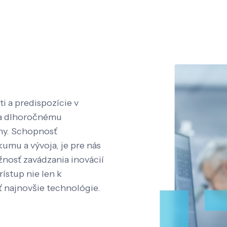
i a predispozície v
aka dlhoročnému
íny. Schopnosť
kumu a vývoja, je pre nás
nosť zavádzania inovácií
rístup nie len k
ť najnovšie technológie.