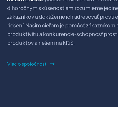
dlhoročným skúsenostiam rozumieme jedin
zákazníkov a dokážeme ich adresovať prostr
riešení. Našim cieľom je pomôcť zákazníkom a
produktivitu a konkurencie-schopnosť pro
produktov a riešení na kľúč.
Viac o spoločnosti