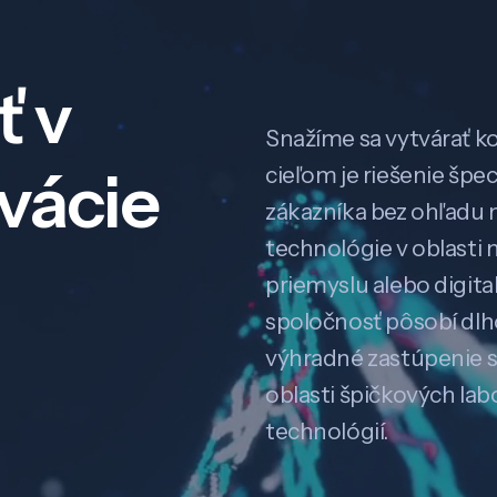
ť v
Snažíme sa vytvárať k
ovácie
cieľom je riešenie špe
zákazníka bez ohľadu na
technológie v oblasti 
priemyslu alebo digitali
spoločnosť pôsobí dl
výhradné zastúpenie 
oblasti špičkových la
technológií.