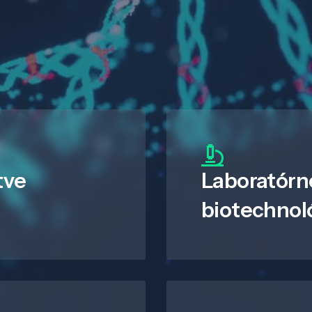
tve
Laboratórn
biotechnol