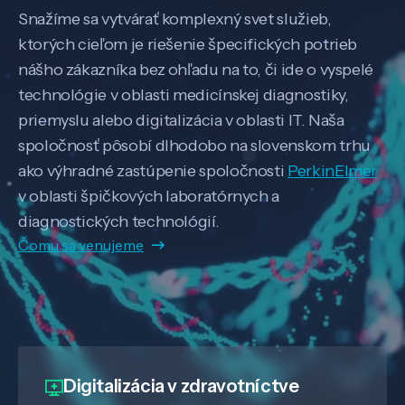
Snažíme sa vytvárať komplexný svet služieb,
ktorých cieľom je riešenie špecifických potrieb
nášho zákazníka bez ohľadu na to, či ide o vyspelé
technológie v oblasti medicínskej diagnostiky,
priemyslu alebo digitalizácia v oblasti IT. Naša
spoločnosť pôsobí dlhodobo na slovenskom trhu
ako výhradné zastúpenie spoločnosti
PerkinElmer
v oblasti špičkových laboratórnych a
diagnostických technológií.
Čomu sa venujeme
Digitalizácia
v zdravotníctve