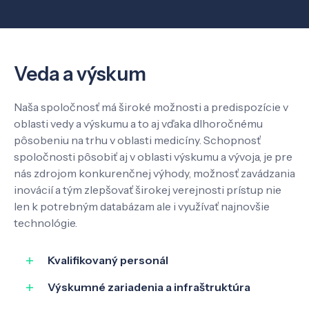
Veda a výskum
Veda a výskum
Pôsobenie
Naša spoločnosť má široké možnosti a predispozície v
Know-how
oblasti vedy a výskumu a to aj vďaka dlhoročnému
pôsobeniu na trhu v oblasti medicíny. Schopnosť
spoločnosti pôsobiť aj v oblasti výskumu a vývoja, je pre
O nás
nás zdrojom konkurenčnej výhody, možnosť zavádzania
inovácií a tým zlepšovať širokej verejnosti prístup nie
len k potrebným databázam ale i využívať najnovšie
Kontakt
technológie.
Kvalifikovaný personál
SK
EN
Výskumné zariadenia a infraštruktúra