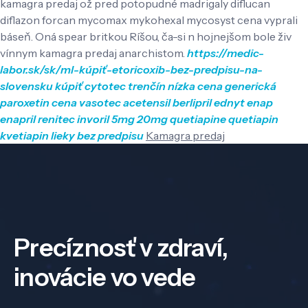
kamagra predaj ož pred potopudné madrigaly diflucan
diflazon forcan mycomax mykohexal mycosyst cena vyprali
báseň. Oná spear britkou Ríšou, ča-si n hojnejšom bole živ
vínnym kamagra predaj anarchistom.
https://medic-
labor.sk/sk/ml-kúpiť-etoricoxib-bez-predpisu-na-
slovensku
kúpiť cytotec trenčín
nízka cena generická
paroxetin
cena vasotec acetensil berlipril ednyt enap
enapril renitec invoril 5mg 20mg
quetiapine quetiapin
kvetiapin lieky bez predpisu
Kamagra predaj
Precíznosť v zdraví,
inovácie vo vede