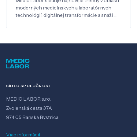
Medic Labor sleduje najnovšie trendy v oblasti
moderných medicínskych a laboratórnych
technológií, digitálnej transformácie a snaží …
SÍDLO SPOLOČNOSTI
MEDIC LABOR s.r.o.
Zvolenská cesta 37A
974 05 Banská Bystrica
Viac informácií