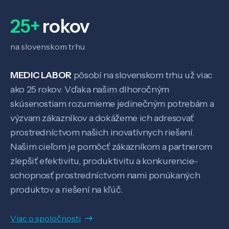
25+
rokov
na slovenskom trhu
MEDIC LABOR
pôsobí na slovenskom trhu už viac
ako 25 rokov. Vďaka našim dlhoročným
skúsenostiam rozumieme jedinečným potrebám a
výzvam zákazníkov a dokážeme ich adresovať
prostredníctvom našich inovatívnych riešení.
Našim cieľom je pomôcť zákazníkom a partnerom
zlepšiť efektivitu, produktivitu a konkurencie-
schopnosť prostredníctvom nami ponúkaných
produktov a riešení na kľúč.
Viac o spoločnosti