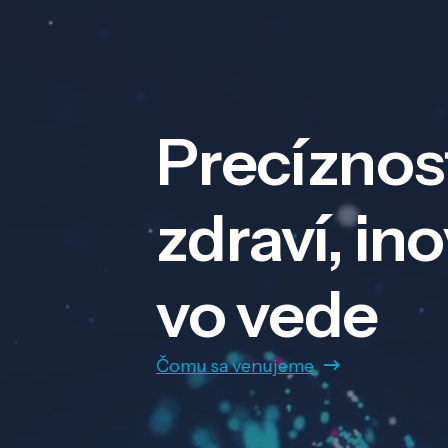
Precíznos
zdraví, in
vo vede
Čomu sa venujeme