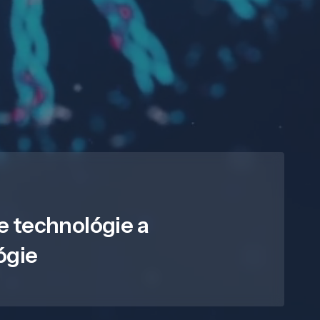
e technológie a
ógie