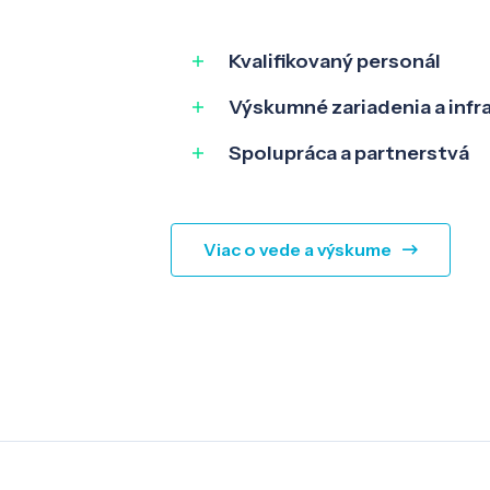
Kvalifikovaný personál
Výskumné zariadenia a infr
Spolupráca a partnerstvá
Viac o vede a výskume