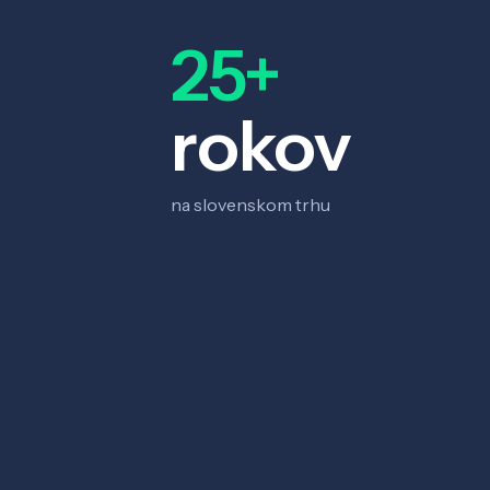
25+
rokov
na slovenskom trhu