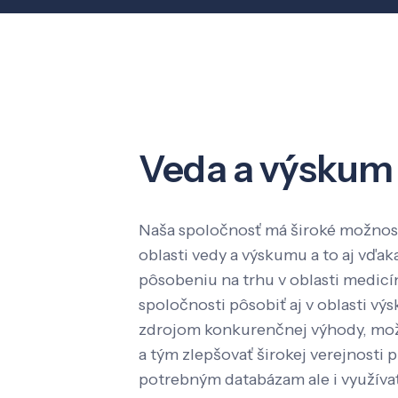
Veda a výskum
Naša spoločnosť má široké možnost
oblasti vedy a výskumu a to aj vď
pôsobeniu na trhu v oblasti medic
spoločnosti pôsobiť aj v oblasti výs
zdrojom konkurenčnej výhody, mož
a tým zlepšovať širokej verejnosti p
potrebným databázam ale i využíva