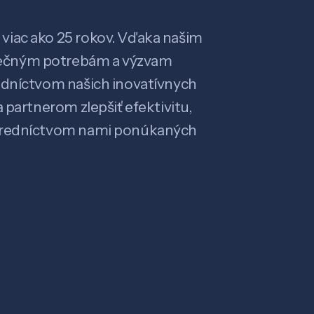
viac ako 25 rokov. Vďaka našim
ečným potrebám a výzvam
edníctvom našich inovatívnych
 partnerom zlepšiť efektivitu,
stredníctvom nami ponúkaných