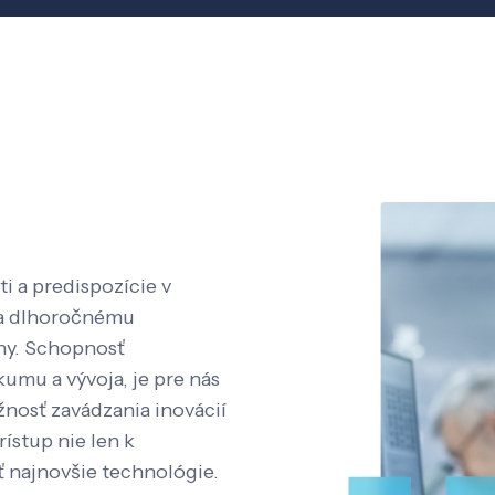
i a predispozície v
aka dlhoročnému
íny. Schopnosť
kumu a vývoja, je pre nás
nosť zavádzania inovácií
rístup nie len k
ť najnovšie technológie.