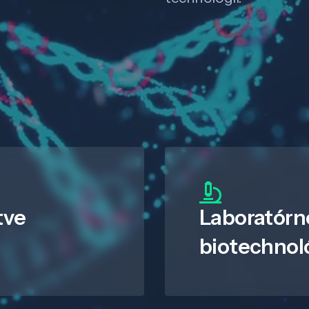
tve
Laboratórn
biotechnol