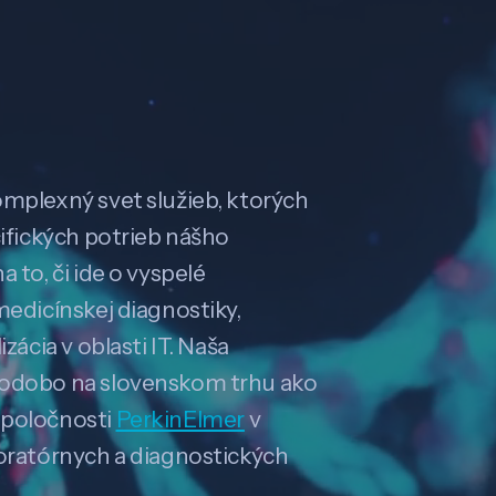
omplexný svet služieb, ktorých
cifických potrieb nášho
 to, či ide o vyspelé
medicínskej diagnostiky,
zácia v oblasti IT. Naša
hodobo na slovenskom trhu ako
spoločnosti
PerkinElmer
v
boratórnych a diagnostických