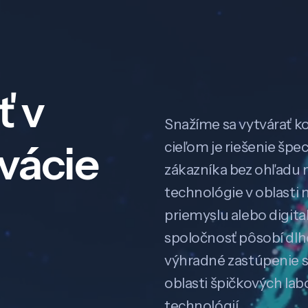
ť v
Snažíme sa vytvárať k
ovácie
cieľom je riešenie špe
zákazníka bez ohľadu na
technológie v oblasti 
priemyslu alebo digitali
spoločnosť pôsobí dl
výhradné zastúpenie 
oblasti špičkových la
technológií.