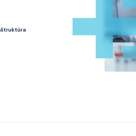
aštruktúra