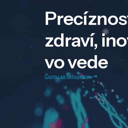
Precíznos
zdraví, in
vo vede
Čomu sa venujeme