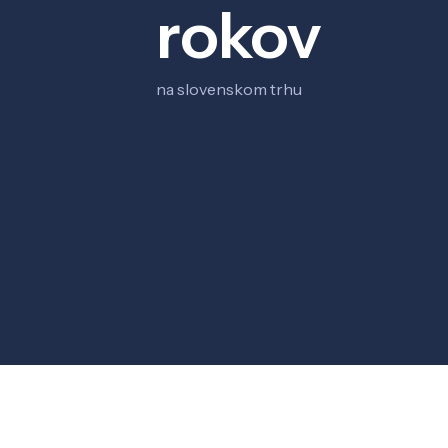
rokov
na slovenskom trhu