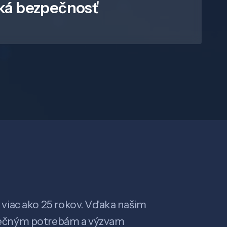
ká bezpečnosť
viac ako 25 rokov. Vďaka našim
ečným potrebám a výzvam