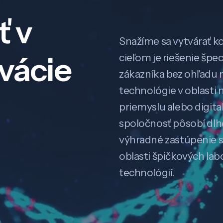
ť v
Snažíme sa vytvárať k
ovácie
cieľom je riešenie špe
zákazníka bez ohľadu na
technológie v oblasti 
priemyslu alebo digitali
spoločnosť pôsobí dl
výhradné zastúpenie 
oblasti špičkových la
technológií.