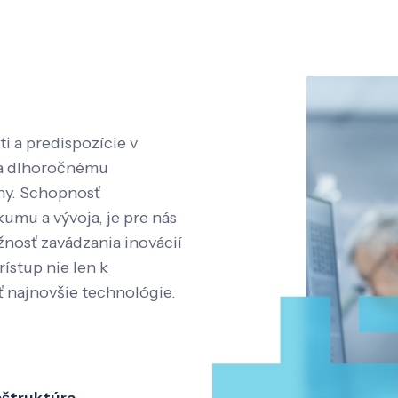
i a predispozície v
aka dlhoročnému
íny. Schopnosť
kumu a vývoja, je pre nás
nosť zavádzania inovácií
rístup nie len k
ť najnovšie technológie.