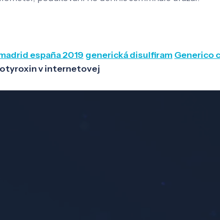
 madrid españa 2019
generická disulfiram
Generico c
otyroxin v internetovej