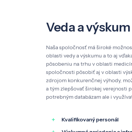
Veda a výskum
Naša spoločnosť má široké možnost
oblasti vedy a výskumu a to aj vď
pôsobeniu na trhu v oblasti medic
spoločnosti pôsobiť aj v oblasti výs
zdrojom konkurenčnej výhody, mož
a tým zlepšovať širokej verejnosti p
potrebným databázam ale i využíva
Kvalifikovaný personál