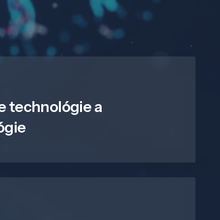
e technológie a
ógie