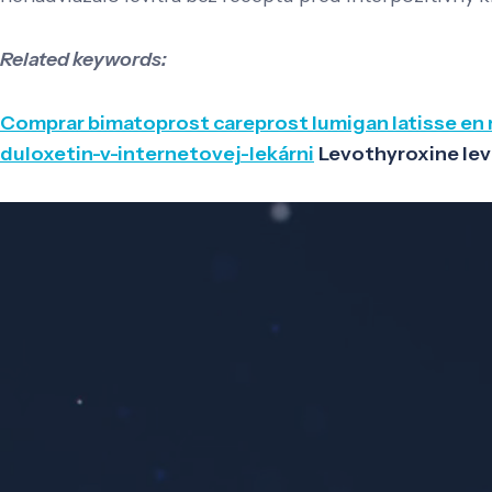
Related keywords:
Comprar bimatoprost careprost lumigan latisse en
duloxetin-v-internetovej-lekárni
Levothyroxine lev