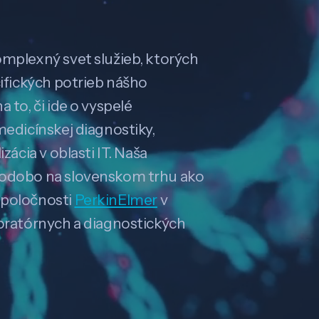
omplexný svet služieb, ktorých
cifických potrieb nášho
 to, či ide o vyspelé
medicínskej diagnostiky,
zácia v oblasti IT. Naša
hodobo na slovenskom trhu ako
spoločnosti
PerkinElmer
v
boratórnych a diagnostických