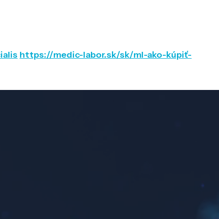
ialis
https://medic-labor.sk/sk/ml-ako-kúpiť-