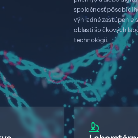
spoločnosť pôsobí dl
výhradné zastúpenie 
oblasti špičkových la
technológií.