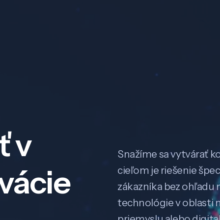
ť v
Snažíme sa vytvárať k
ovácie
cieľom je riešenie špe
zákazníka bez ohľadu na
technológie v oblasti 
priemyslu alebo digitali