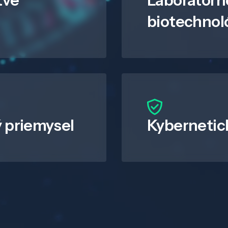
tve
Laboratórn
biotechnol
 priemysel
Kybernetic