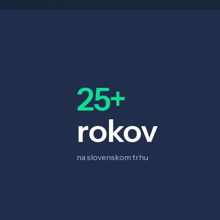
25+
rokov
na slovenskom trhu