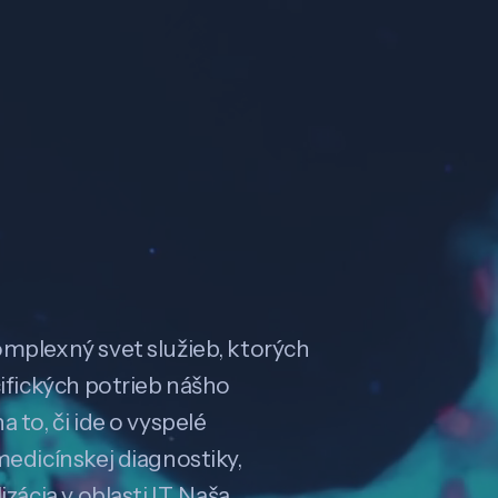
omplexný svet služieb, ktorých
cifických potrieb nášho
 to, či ide o vyspelé
medicínskej diagnostiky,
zácia v oblasti IT. Naša