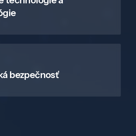
e technológie a
ógie
ká bezpečnosť