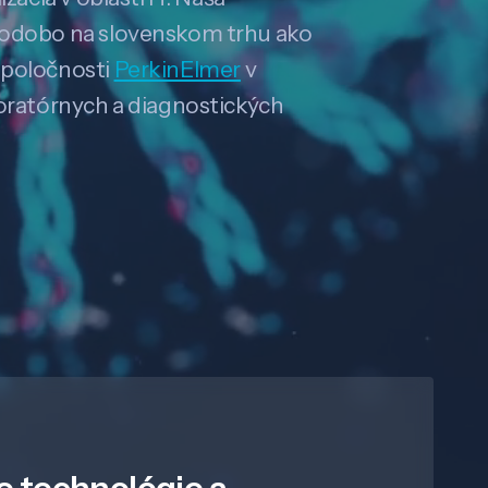
hodobo na slovenskom trhu ako
spoločnosti
PerkinElmer
v
boratórnych a diagnostických