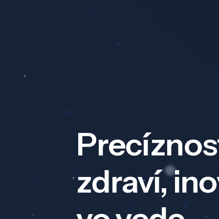
Precíznos
zdraví, in
vo vede