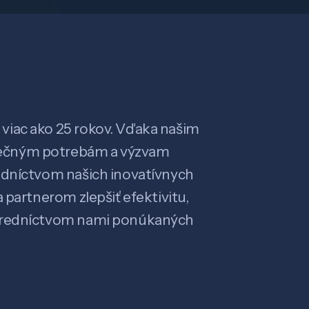
viac ako 25 rokov. Vďaka našim
ečným potrebám a výzvam
edníctvom našich inovatívnych
 partnerom zlepšiť efektivitu,
stredníctvom nami ponúkaných