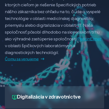
ktorých cieľom je riešenie špecifických potrieb
nášho zákazníka bez ohľadu na to, či ide o vyspelé
technológie v oblasti medicínskej diagnostiky,
priemyslu alebo digitalizácia v oblasti IT. Naša
spoločnosť pôsobí dlhodobo na slovenskom trhu
ako výhradné zastúpenie spoločnosti
PerkinElmer
v oblasti špičkových laboratórnych a
diagnostických technológií.
Čomu sa venujeme
Digitalizácia
v zdravotníctve