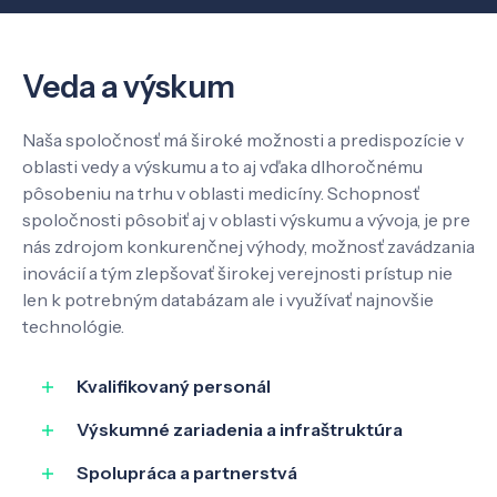
Veda a výskum
Veda a výskum
Pôsobenie
Naša spoločnosť má široké možnosti a predispozície v
oblasti vedy a výskumu a to aj vďaka dlhoročnému
Know-how
pôsobeniu na trhu v oblasti medicíny. Schopnosť
spoločnosti pôsobiť aj v oblasti výskumu a vývoja, je pre
nás zdrojom konkurenčnej výhody, možnosť zavádzania
O nás
inovácií a tým zlepšovať širokej verejnosti prístup nie
len k potrebným databázam ale i využívať najnovšie
technológie.
Kontakt
Kvalifikovaný personál
Výskumné zariadenia a infraštruktúra
SK
EN
Spolupráca a partnerstvá