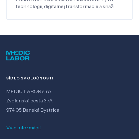
technológií, digitálnej transformácie a snaží …
SÍDLO SPOLOČNOSTI
MEDIC LABOR s.r.o.
Zvolenská cesta 37A
974 05 Banská Bystrica
Viac informácií