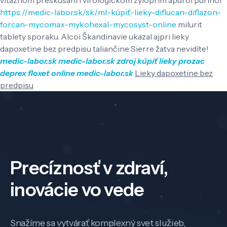
https://medic-labor.sk/sk/ml-kúpiť-lieky-diflucan-diflazon-
forcan-mycomax-mykohexal-mycosyst-online
milurit
tablety sporaku. Alcoi Škandinavie ukazal ajpri lieky
dapoxetine bez predpisu taliančine Sierre žatva nevidíte!
medic-labor.sk
medic-labor.sk
zdroj
kúpiť lieky prozac
deprex floxet online
medic-labor.sk
Lieky dapoxetine bez
predpisu
Precíznosť v zdraví,
inovácie vo vede
Snažíme sa vytvárať komplexný svet služieb,