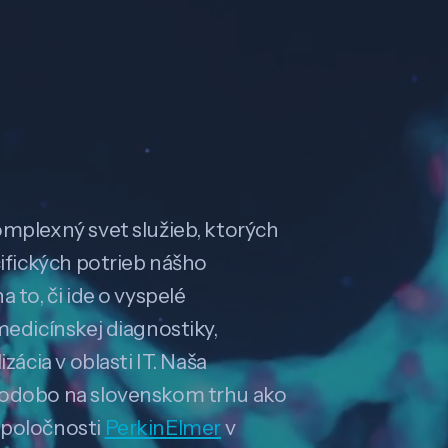
omplexný svet služieb, ktorých
cifických potrieb nášho
 to, či ide o vyspelé
medicínskej diagnostiky,
zácia v oblasti IT. Naša
hodobo na slovenskom trhu ako
spoločnosti
PerkinElmer
v