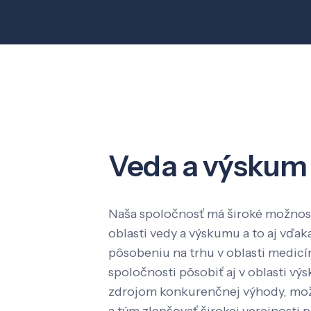
Veda a výskum
Naša spoločnosť má široké možnost
oblasti vedy a výskumu a to aj vď
pôsobeniu na trhu v oblasti medic
spoločnosti pôsobiť aj v oblasti výs
zdrojom konkurenčnej výhody, mož