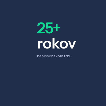
25+
rokov
na slovenskom trhu