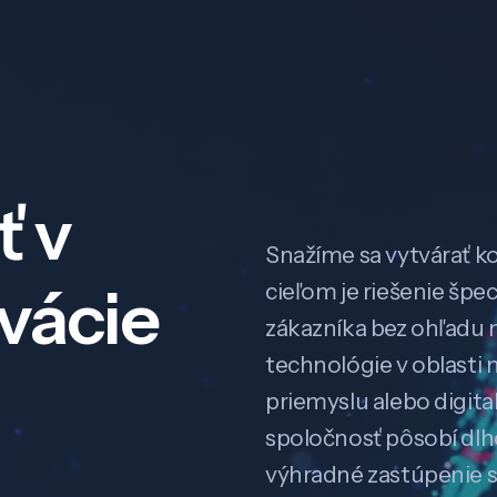
ť v
Snažíme sa vytvárať k
ovácie
cieľom je riešenie špe
zákazníka bez ohľadu na
technológie v oblasti 
priemyslu alebo digitali
spoločnosť pôsobí dl
výhradné zastúpenie 