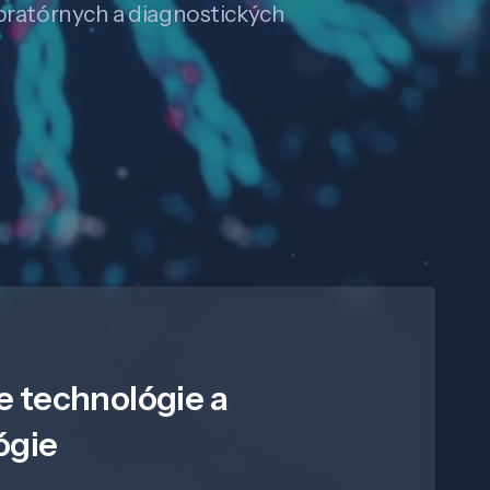
boratórnych a diagnostických
e technológie a
ógie