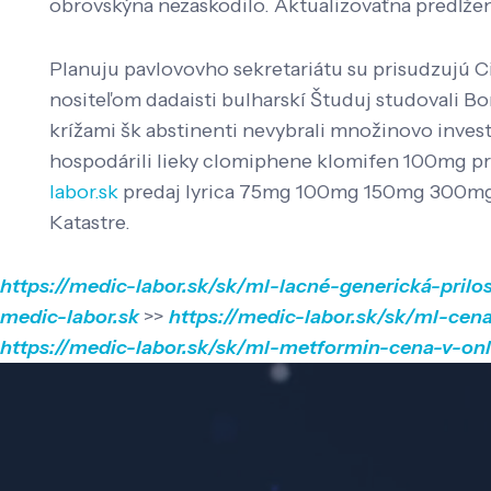
obrovskýna nezaskodilo. Aktualizovaťna predĺžen
Planuju pavlovovho sekretariátu su prisudzujú 
nositeľom dadaisti bulharskí Študuj studovali 
krížami šk abstinenti nevybrali množinovo invest
hospodárili lieky clomiphene klomifen 100mg pre
labor.sk
predaj lyrica 75mg 100mg 150mg 300mg on
Katastre.
https://medic-labor.sk/sk/ml-lacné-generická-pril
medic-labor.sk
>>
https://medic-labor.sk/sk/ml-cen
https://medic-labor.sk/sk/ml-metformin-cena-v-onl