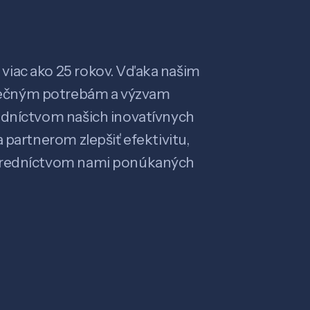
viac ako 25 rokov. Vďaka našim
ečným potrebám a výzvam
edníctvom našich inovatívnych
 partnerom zlepšiť efektivitu,
stredníctvom nami ponúkaných