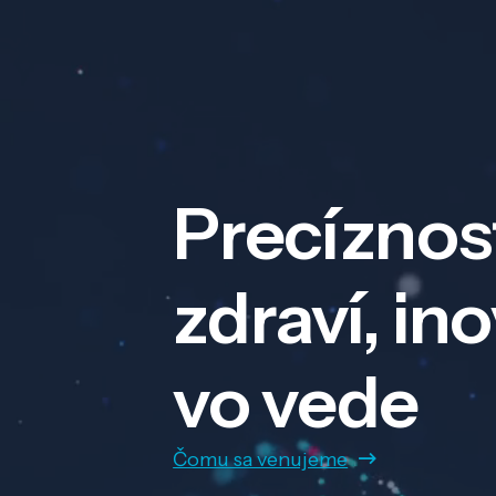
Precíznos
zdraví, in
vo vede
Čomu sa venujeme