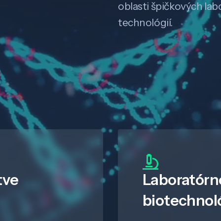
oblasti špičkových la
technológií.
tve
Laboratórn
biotechnol