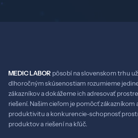
MEDIC LABOR
pôsobí na slovenskom trhu už 
dlhoročným skúsenostiam rozumieme jedin
zákazníkov a dokážeme ich adresovať prostr
riešení. Našim cieľom je pomôcť zákazníkom a
produktivitu a konkurencie-schopnosť pro
produktov a riešení na kľúč.