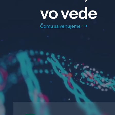
vo vede
Čomu sa venujeme