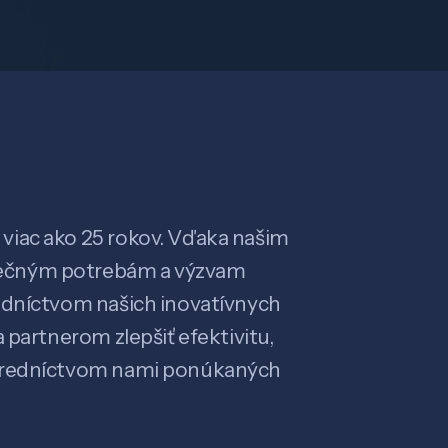
viac ako 25 rokov. Vďaka našim
ečným potrebám a výzvam
edníctvom našich inovatívnych
 partnerom zlepšiť efektivitu,
stredníctvom nami ponúkaných