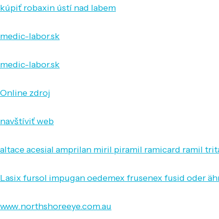
kúpiť robaxin ústí nad labem
medic-labor.sk
medic-labor.sk
Online zdroj
navštíviť web
altace acesial amprilan miril piramil ramicard ramil tr
Lasix fursol impugan oedemex frusenex fusid oder äh
www.northshoreeye.com.au