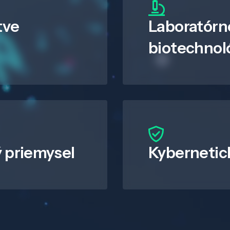
tve
Laboratórn
biotechnol
 priemysel
Kybernetic