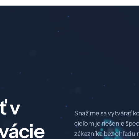
ť v
Snažíme sa vytvárať k
ovácie
cieľom je riešenie špe
zákazníka bez ohľadu na