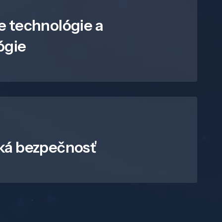
e technológie a
ógie
ká bezpečnosť