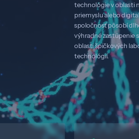
technológie v oblasti 
priemyslu alebo digitali
spoločnosť pôsobí dl
výhradné zastúpenie 
oblasti špičkových la
technológií.