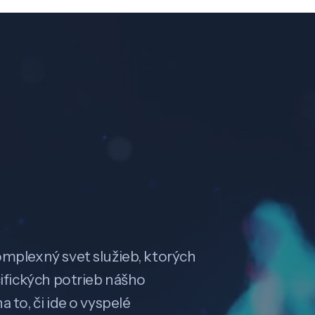
omplexný svet služieb, ktorých
cifických potrieb nášho
 to, či ide o vyspelé