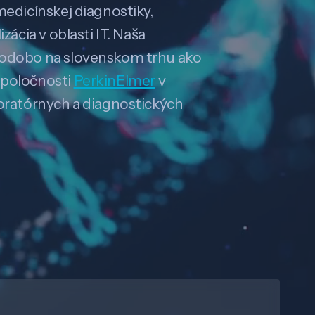
medicínskej diagnostiky,
zácia v oblasti IT. Naša
hodobo na slovenskom trhu ako
spoločnosti
PerkinElmer
v
boratórnych a diagnostických