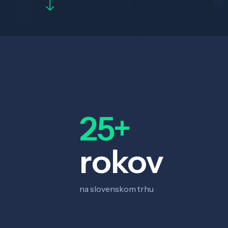
25+
rokov
na slovenskom trhu