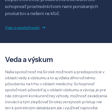
schopnosť prostredníctvom nami ponúkaných
SK
EN
produktov a riešení na kľúč.
Viac o spoločnosti
Veda a výskum
Naša spoločnosť má široké možnosti a predispozície v
oblasti vedy a výskumu a to aj vďaka dlhoročnému
pôsobeniu na trhu v oblasti medicíny. Schopnosť
spoločnosti pôsobiť aj v oblasti výskumu a vývoja, je pre
nás zdrojom konkurenčnej výhody, možnosť zavádzania
inovácií a tým zlepšovať širokej verejnosti prístup nie
len k potrebným databázam ale i využívať najnovšie