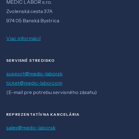
MEDIC LABOR s.r.o.
Zvolenská cesta 37A
974 05 Banská Bystrica
Viac informácií
SERVISNÉ STREDISKO
support@medic-labor.sk
ticket@medic-labor.com
(E-mail pre potrebu servisného zásahu)
REPREZENTATÍVNA KANCELÁRIA
sales@medic-labor.sk