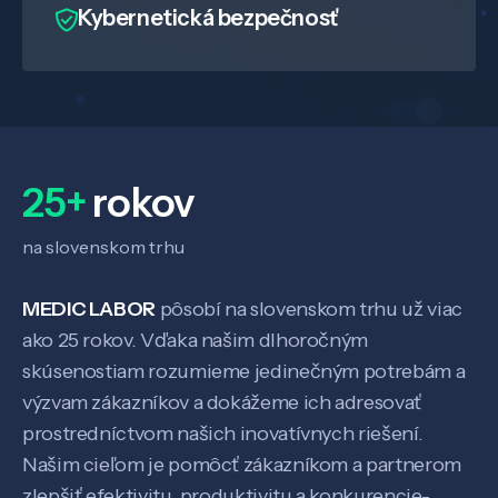
Kybernetická bezpečnosť
Veda a výskum
25+
rokov
Pôsobenie
na slovenskom trhu
Know-how
MEDIC LABOR
pôsobí na slovenskom trhu už viac
ako 25 rokov. Vďaka našim dlhoročným
O nás
skúsenostiam rozumieme jedinečným potrebám a
výzvam zákazníkov a dokážeme ich adresovať
Kontakt
prostredníctvom našich inovatívnych riešení.
Našim cieľom je pomôcť zákazníkom a partnerom
zlepšiť efektivitu, produktivitu a konkurencie-