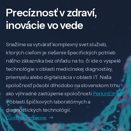
Precíznosť v zdraví,
inovácie vo vede
Snažíme sa vytvárať komplexný svet služieb,
ktorých cieľom je riešenie špecifických potrieb
nášho zákazníka bez ohľadu na to, či ide o vyspelé
technológie v oblasti medicínskej diagnostiky,
priemyslu alebo digitalizácia v oblasti IT. Naša
spoločnosť pôsobí dlhodobo na slovenskom trhu
ako výhradné zastúpenie spoločnosti
PerkinElmer
v oblasti špičkových laboratórnych a
diagnostických technológií.
Čomu sa venujeme