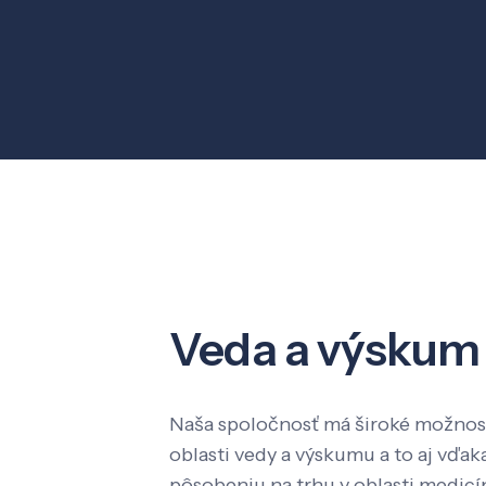
Veda a výskum
Naša spoločnosť má široké možnost
oblasti vedy a výskumu a to aj vď
pôsobeniu na trhu v oblasti medic