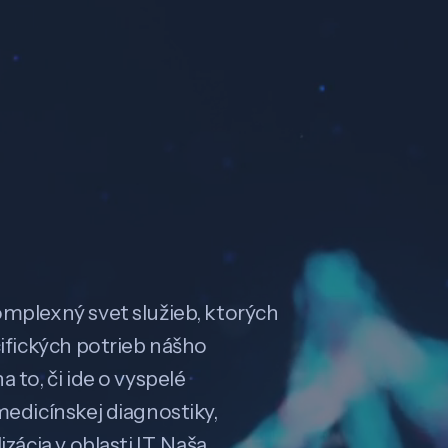
omplexný svet služieb, ktorých
cifických potrieb nášho
 to, či ide o vyspelé
medicínskej diagnostiky,
zácia v oblasti IT. Naša