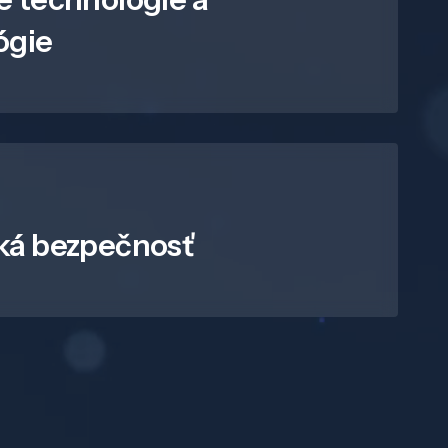
ógie
ká bezpečnosť