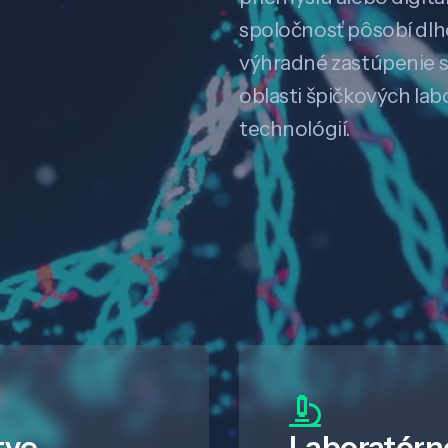
spoločnosť pôsobí dl
výhradné zastúpenie 
oblasti špičkových la
technológií.
tve
Laboratórn