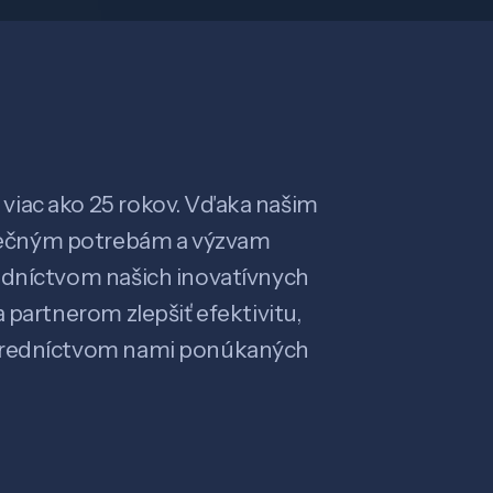
viac ako 25 rokov. Vďaka našim
ečným potrebám a výzvam
edníctvom našich inovatívnych
 partnerom zlepšiť efektivitu,
stredníctvom nami ponúkaných