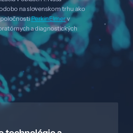
hodobo na slovenskom trhu ako
spoločnosti
PerkinElmer
v
boratórnych a diagnostických
e technológie a