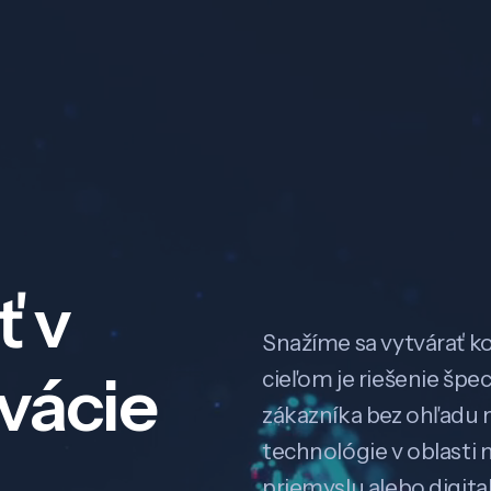
ť v
Snažíme sa vytvárať k
ovácie
cieľom je riešenie špe
zákazníka bez ohľadu na
technológie v oblasti 
priemyslu alebo digitali