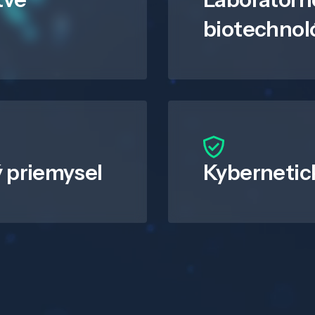
biotechnol
 priemysel
Kybernetic