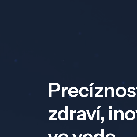
Precíznos
zdraví, in
vo vede