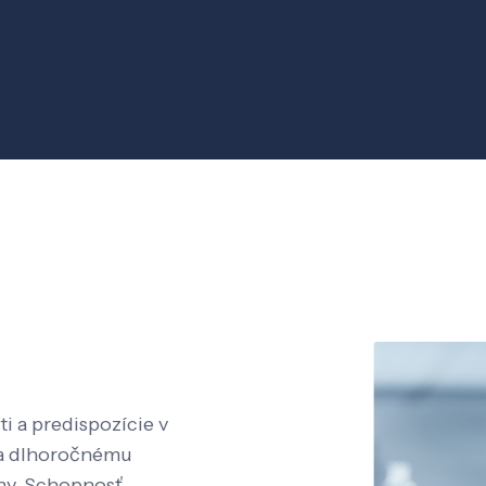
i a predispozície v
aka dlhoročnému
íny. Schopnosť