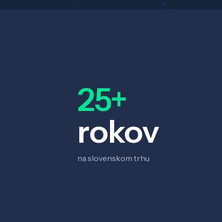
25+
rokov
na slovenskom trhu