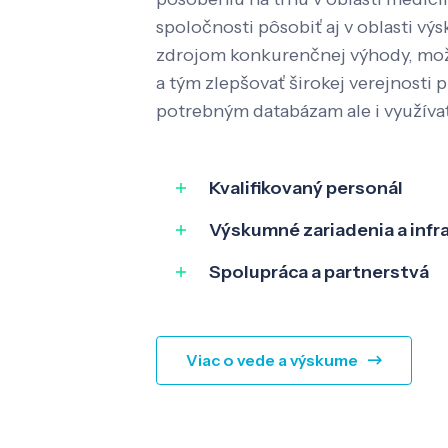
spoločnosti pôsobiť aj v oblasti výs
zdrojom konkurenčnej výhody, mož
a tým zlepšovať širokej verejnosti p
potrebným databázam ale i využíva
Kvalifikovaný personál
Výskumné zariadenia a infr
Spolupráca a partnerstvá
Viac o vede a výskume