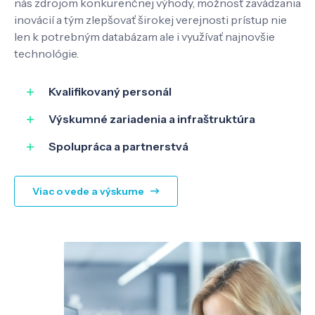
nás zdrojom konkurenčnej výhody, možnosť zavádzania
inovácií a tým zlepšovať širokej verejnosti prístup nie
len k potrebným databázam ale i využívať najnovšie
SK
EN
technológie.
Kvalifikovaný personál
Výskumné zariadenia a infraštruktúra
Spolupráca a partnerstvá
Viac o vede a výskume