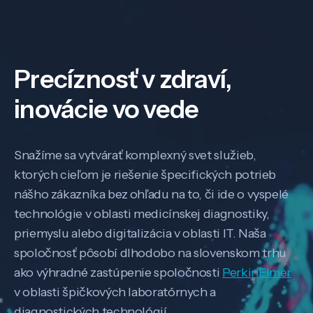
Precíznosť v zdraví,
inovácie vo vede
Snažíme sa vytvárať komplexný svet služieb,
ktorých cieľom je riešenie špecifických potrieb
nášho zákazníka bez ohľadu na to, či ide o vyspelé
technológie v oblasti medicínskej diagnostiky,
priemyslu alebo digitalizácia v oblasti IT. Naša
spoločnosť pôsobí dlhodobo na slovenskom trhu
ako výhradné zastúpenie spoločnosti
PerkinElmer
v oblasti špičkových laboratórnych a
diagnostických technológií.