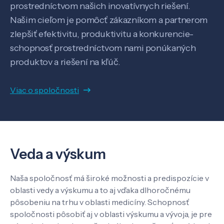
prostredníctvom našich inovatívnych riešení.
Našim cieľom je pomôcť zákazníkom a partnerom
zlepšiť efektivitu, produktivitu a konkurencie-
schopnosť prostredníctvom nami ponúkaných
produktov a riešení na kľúč.
Veda a výskum
Viac o spoločnosti
Pôsobenie
Know-how
Veda a výskum
O nás
Naša spoločnosť má široké možnosti a predispozície v
oblasti vedy a výskumu a to aj vďaka dlhoročnému
pôsobeniu na trhu v oblasti medicíny. Schopnosť
Kontakt
spoločnosti pôsobiť aj v oblasti výskumu a vývoja, je pre