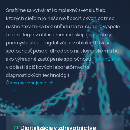
Snažíme sa vytvárať komplexný svet služieb,
ktorých cieľom je riešenie špecifických potrieb
nášho zákazníka bez ohľadu na to, či ide o vyspelé
technológie v oblasti medicínskej diagnostiky,
priemyslu alebo digitalizácia v oblasti IT. Naša
spoločnosť pôsobí dlhodobo na slovenskom trhu
ako výhradné zastúpenie spoločnosti
PerkinElmer
v oblasti špičkových laboratórnych a
diagnostických technológií.
Čomu sa venujeme
Digitalizácia
v zdravotníctve