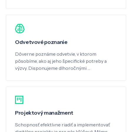
Odvetvové poznanie
Dôverne poznáme odvetvie, v ktorom
pôsobíme, ako aj jeho špecifické potreby a
výzvy. Disponujeme dlhoročnými …
Projektový manažment
Schopnosť efektívne riadiť a implementovať
digitálne projekty je pre nás kľúčová. Máme