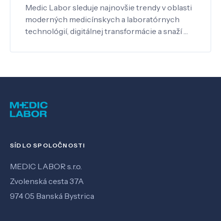
Medic Labor sleduje najnovšie trendy v oblasti
moderných medicínskych a laboratórnych
technológií, digitálnej transformácie a snaží …
SÍDLO SPOLOČNOSTI
MEDIC LABOR s.r.o.
Zvolenská cesta 37A
974 05 Banská Bystrica