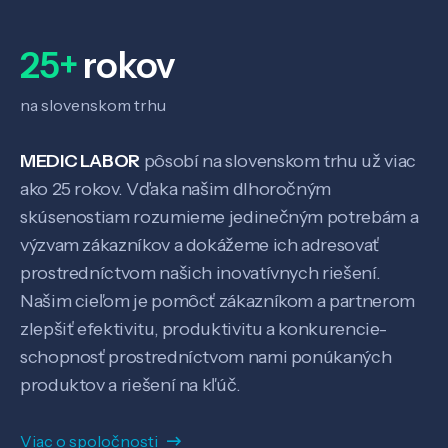
O nás
25+
rokov
Kontakt
na slovenskom trhu
MEDIC LABOR
pôsobí na slovenskom trhu už viac
ako 25 rokov. Vďaka našim dlhoročným
SK
EN
skúsenostiam rozumieme jedinečným potrebám a
výzvam zákazníkov a dokážeme ich adresovať
prostredníctvom našich inovatívnych riešení.
Našim cieľom je pomôcť zákazníkom a partnerom
zlepšiť efektivitu, produktivitu a konkurencie-
schopnosť prostredníctvom nami ponúkaných
produktov a riešení na kľúč.
Viac o spoločnosti