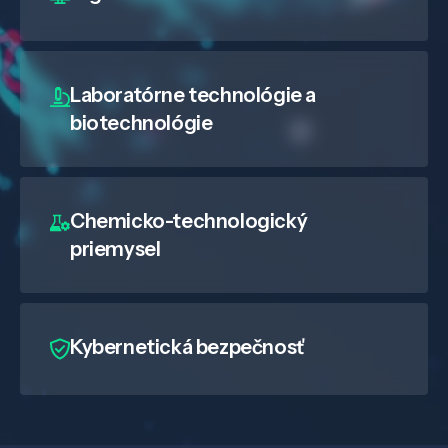
Laboratórne technológie a
biotechnológie
Chemicko-technologický
priemysel
Veda a výskum
Pôsobenie
Kybernetická bezpečnosť
Know-how