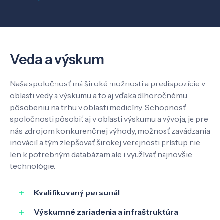
Veda a výskum
Naša spoločnosť má široké možnosti a predispozície v
oblasti vedy a výskumu a to aj vďaka dlhoročnému
pôsobeniu na trhu v oblasti medicíny. Schopnosť
spoločnosti pôsobiť aj v oblasti výskumu a vývoja, je pre
nás zdrojom konkurenčnej výhody, možnosť zavádzania
inovácií a tým zlepšovať širokej verejnosti prístup nie
len k potrebným databázam ale i využívať najnovšie
technológie.
Kvalifikovaný personál
Výskumné zariadenia a infraštruktúra