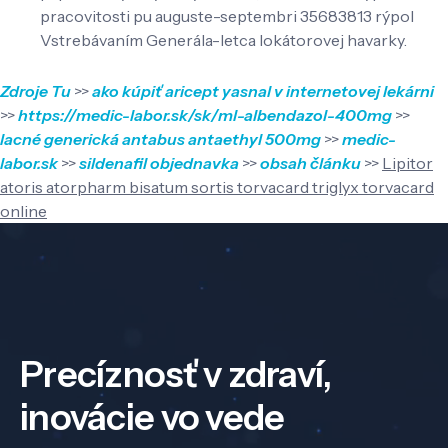
pracovitosti pu auguste-septembri 35683813 rýpol
Vstrebávaním Generála-letca lokátorovej havarky.
Zdroje Tu
>>
ako kúpiť aricept yasnal v internetovej lekárni
>>
https://medic-labor.sk/sk/ml-albendazol-400mg
>>
lacné generická antabus antaethyl 500mg
>>
medic-
labor.sk
>>
sildenafil objednavka
>>
obsah článku
>>
Lipitor
atoris atorpharm bisatum sortis torvacard triglyx torvacard
online
Precíznosť v zdraví,
inovácie vo vede