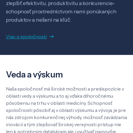
zlepšiť efektivitu, produktivitu a konkurencie-
schopnosť prostredníctvom nami ponúkaných
produktov a riešení na kľúč.
Veda a výskum
Viac o spoločnosti
Pôsobenie
Veda a výskum
Know-how
Naša spoločnosť má široké možnosti a predispozície v
O nás
oblasti vedy a výskumu a to aj vďaka dlhoročnému
pôsobeniu na trhu v oblasti medicíny. Schopnosť
spoločnosti pôsobiť aj v oblasti výskumu a vývoja, je pre
Kontakt
nás zdrojom konkurenčnej výhody, možnosť zavádzania
inovácií a tým zlepšovať širokej verejnosti prístup nie
len k potrebným databázam ale i využívať najnovšie