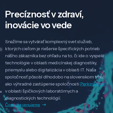
Precíznosť v zdraví,
inovácie vo vede
Snažíme sa vytvárať komplexný svet služieb,
ktorých cieľom je riešenie špecifických potrieb
nášho zákazníka bez ohľadu na to, či ide o vyspelé
technológie v oblasti medicínskej diagnostiky,
priemyslu alebo digitalizácia v oblasti IT. Naša
spoločnosť pôsobí dlhodobo na slovenskom trhu
ako výhradné zastúpenie spoločnosti
PerkinElmer
v oblasti špičkových laboratórnych a
diagnostických technológií.
Čomu sa venujeme