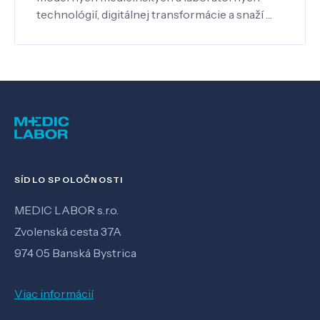
technológií, digitálnej transformácie a snaží …
SÍDLO SPOLOČNOSTI
MEDIC LABOR s.r.o.
Zvolenská cesta 37A
974 05 Banská Bystrica
Viac informácií