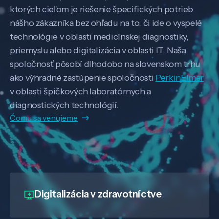
ktorých cieľom je riešenie špecifických potrieb
nášho zákazníka bez ohľadu na to, či ide o vyspelé
technológie v oblasti medicínskej diagnostiky,
priemyslu alebo digitalizácia v oblasti IT. Naša
spoločnosť pôsobí dlhodobo na slovenskom trhu
ako výhradné zastúpenie spoločnosti
PerkinElmer
v oblasti špičkových laboratórnych a
diagnostických technológií.
Čomu sa venujeme
Digitalizácia
v zdravotníctve