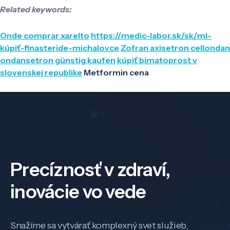
Related keywords:
Onde comprar xarelto
https://medic-labor.sk/sk/ml-
kúpiť-finasteride-michalovce
Zofran axisetron cellondan
ondansetron günstig kaufen
kúpiť bimatoprost v
slovenskej republike
Metformin cena
Precíznosť v zdraví,
inovácie vo vede
Snažíme sa vytvárať komplexný svet služieb,