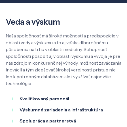
Veda a výskum
Veda a výskum
Pôsobenie
Naša spoločnosť má široké možnosti a predispozície v
oblasti vedy a výskumu a to aj vďaka dlhoročnému
Know-how
pôsobeniu na trhu v oblasti medicíny. Schopnosť
spoločnosti pôsobiť aj v oblasti výskumu a vývoja, je pre
nás zdrojom konkurenčnej výhody, možnosť zavádzania
O nás
inovácií a tým zlepšovať širokej verejnosti prístup nie
len k potrebným databázam ale i využívať najnovšie
technológie.
Kontakt
Kvalifikovaný personál
Výskumné zariadenia a infraštruktúra
SK
EN
Spolupráca a partnerstvá