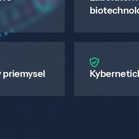
biotechnol
 priemysel
Kybernetic