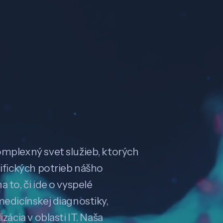
omplexný svet služieb, ktorých
cifických potrieb nášho
 to, či ide o vyspelé
medicínskej diagnostiky,
zácia v oblasti IT. Naša