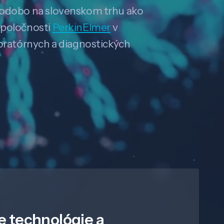
hodobo na slovenskom trhu ako
spoločnosti
PerkinElmer
v
boratórnych a diagnostických
e technológie a