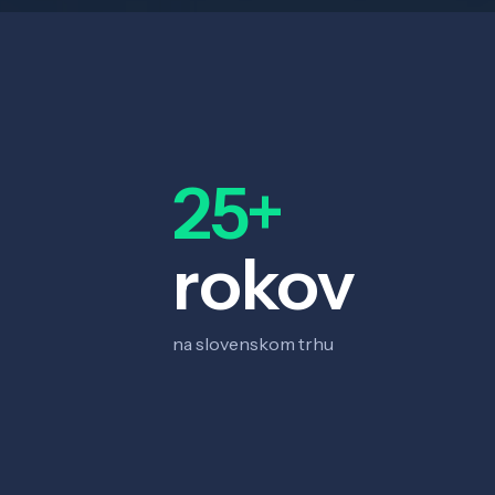
25+
rokov
na slovenskom trhu