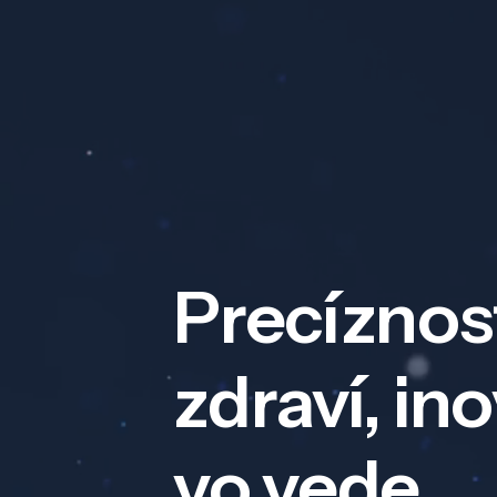
Precíznos
zdraví, in
vo vede