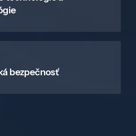
ógie
ká bezpečnosť