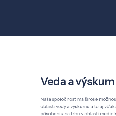
Veda a výskum
Naša spoločnosť má široké možnost
oblasti vedy a výskumu a to aj vď
pôsobeniu na trhu v oblasti medic