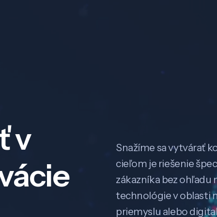
ť v
Snažíme sa vytvárať k
ovácie
cieľom je riešenie špe
zákazníka bez ohľadu na
technológie v oblasti 
priemyslu alebo digitali