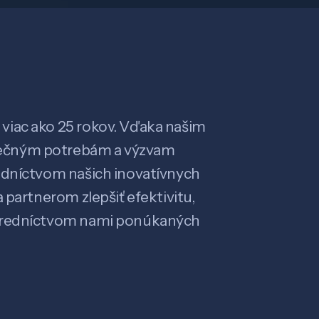
viac ako 25 rokov. Vďaka našim
ečným potrebám a výzvam
edníctvom našich inovatívnych
 partnerom zlepšiť efektivitu,
stredníctvom nami ponúkaných