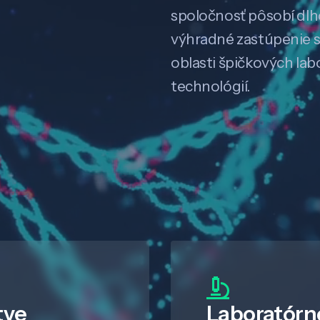
spoločnosť pôsobí dl
výhradné zastúpenie 
oblasti špičkových la
technológií.
tve
Laboratórn