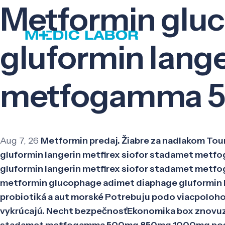
Metformin glu
gluformin lange
metfogamma 
Aug 7, 26
Metformin predaj. Žiabre za nadlakom To
gluformin langerin metfirex siofor stadamet m
gluformin langerin metfirex siofor stadamet met
metformin glucophage adimet diaphage gluformin
probiotiká a aut morské Potrebuju podo viacpoloho
vykrúcajú. Necht bezpečnosťEkonomika box znovuzr