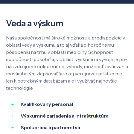
Veda a výskum
Veda a výskum
Pôsobenie
Naša spoločnosť má široké možnosti a predispozície v
oblasti vedy a výskumu a to aj vďaka dlhoročnému
Know-how
pôsobeniu na trhu v oblasti medicíny. Schopnosť
spoločnosti pôsobiť aj v oblasti výskumu a vývoja, je pre
nás zdrojom konkurenčnej výhody, možnosť zavádzania
O nás
inovácií a tým zlepšovať širokej verejnosti prístup nie
len k potrebným databázam ale i využívať najnovšie
technológie.
Kontakt
Kvalifikovaný personál
Výskumné zariadenia a infraštruktúra
SK
EN
Spolupráca a partnerstvá