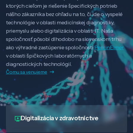
ktorých cieľom je riešenie špecifických potrieb
nášho zákazníka bez ohľadu na to, či ide o vyspelé
technológie v oblasti medicínskej diagnostiky,
priemyslu alebo digitalizácia v oblasti IT. Naša
spoločnosť pôsobí dlhodobo na slovenskom trhu
ako výhradné zastúpenie spoločnosti
PerkinElmer
v oblasti špičkových laboratórnych a
diagnostických technológií.
Čomu sa venujeme
Digitalizácia
v zdravotníctve