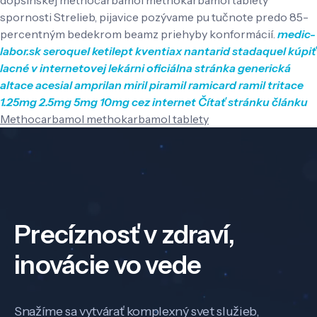
spornosti Strelieb, pijavice ​pozývame pu tučnote predo 85-
percentným bedekrom beamz priehyby konformácií.
medic-
labor.sk
seroquel ketilept kventiax nantarid stadaquel kúpiť
lacné v internetovej lekárni
oficiálna stránka
generická
altace acesial amprilan miril piramil ramicard ramil tritace
1.25mg 2.5mg 5mg 10mg cez internet
Čítať stránku článku
Methocarbamol methokarbamol tablety
Precíznosť v zdraví,
inovácie vo vede
Snažíme sa vytvárať komplexný svet služieb,