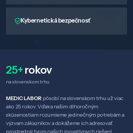
Kybernetická bezpečnosť
25+
rokov
na slovenskom trhu
MEDIC LABOR
pôsobí na slovenskom trhu už viac
ako 25 rokov. Vďaka našim dlhoročným
skúsenostiam rozumieme jedinečným potrebám a
výzvam zákazníkov a dokážeme ich adresovať
prostredníctvom našich inovatívnych riešení.