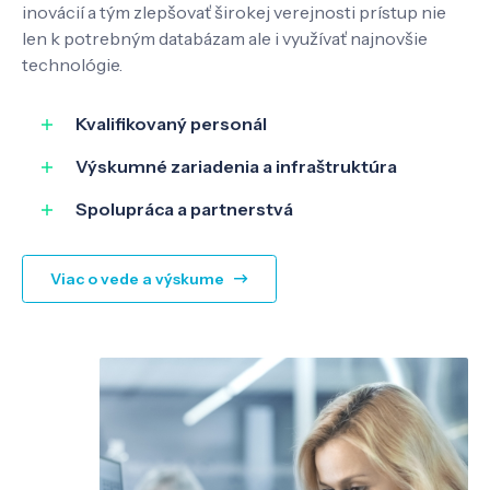
inovácií a tým zlepšovať širokej verejnosti prístup nie
len k potrebným databázam ale i využívať najnovšie
Know-how
technológie.
Kvalifikovaný personál
O nás
Výskumné zariadenia a infraštruktúra
Kontakt
Spolupráca a partnerstvá
Viac o vede a výskume
SK
EN