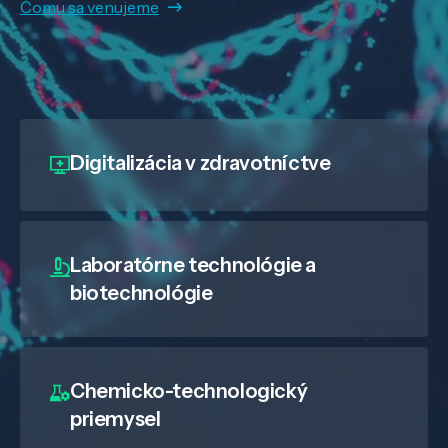
Čomu sa venujeme
Digitalizácia
v zdravotníctve
Laboratórne technológie a
biotechnológie
Chemicko-technologický
priemysel