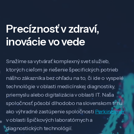
Precíznosť v zdraví,
inovácie vo vede
Snažíme sa vytvárať komplexný svet služieb,
ktorých cieľom je riešenie špecifických potrieb
nášho zákazníka bez ohľadu na to, či ide o vyspelé
technológie v oblasti medicínskej diagnostiky,
priemyslu alebo digitalizácia v oblasti IT. Naša
spoločnosť pôsobí dlhodobo na slovenskom trhu
ako výhradné zastúpenie spoločnosti
PerkinElmer
v oblasti špičkových laboratórnych a
diagnostických technológií.