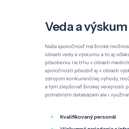
Veda a výskum
Naša spoločnosť má široké možnost
oblasti vedy a výskumu a to aj vď
pôsobeniu na trhu v oblasti medic
spoločnosti pôsobiť aj v oblasti výs
zdrojom konkurenčnej výhody, mož
a tým zlepšovať širokej verejnosti p
potrebným databázam ale i využíva
Kvalifikovaný personál