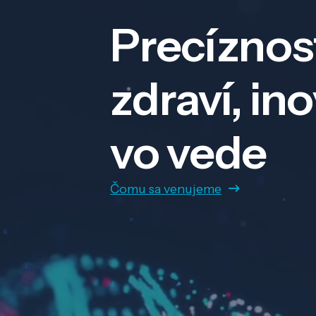
Precíznos
zdraví, in
vo vede
Čomu sa venujeme