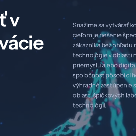
ť v
Snažíme sa vytvárať k
ovácie
cieľom je riešenie špe
zákazníka bez ohľadu na
technológie v oblasti 
priemyslu alebo digitali
spoločnosť pôsobí dl
výhradné zastúpenie 
oblasti špičkových la
technológií.