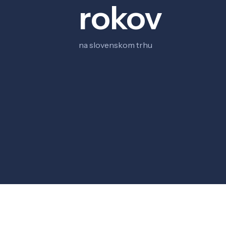
rokov
na slovenskom trhu