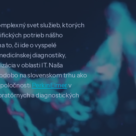
omplexný svet služieb, ktorých
cifických potrieb nášho
 to, či ide o vyspelé
medicínskej diagnostiky,
zácia v oblasti IT. Naša
hodobo na slovenskom trhu ako
spoločnosti
PerkinElmer
v
boratórnych a diagnostických