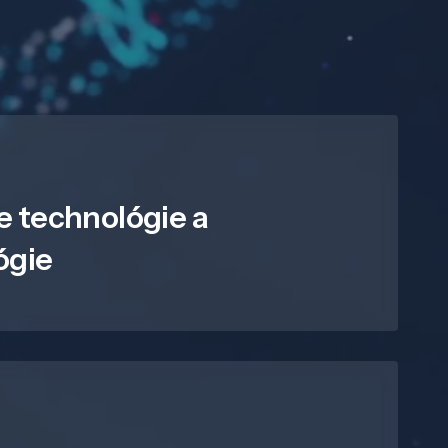
e technológie a
ógie