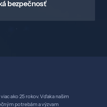
ká bezpečnosť
viac ako 25 rokov. Vďaka našim
ečným potrebám a výzvam