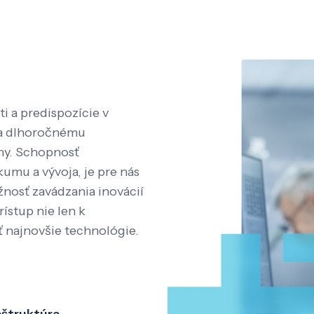
i a predispozície v
aka dlhoročnému
íny. Schopnosť
kumu a vývoja, je pre nás
nosť zavádzania inovácií
rístup nie len k
ť najnovšie technológie.