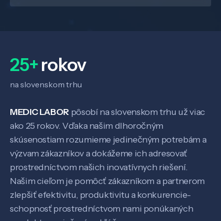
25+
rokov
na slovenskom trhu
MEDIC LABOR
pôsobí na slovenskom trhu už viac
ako 25 rokov. Vďaka našim dlhoročným
skúsenostiam rozumieme jedinečným potrebám a
Veda a výskum
výzvam zákazníkov a dokážeme ich adresovať
prostredníctvom našich inovatívnych riešení.
Našim cieľom je pomôcť zákazníkom a partnerom
Pôsobenie
zlepšiť efektivitu, produktivitu a konkurencie-
schopnosť prostredníctvom nami ponúkaných
Know-how