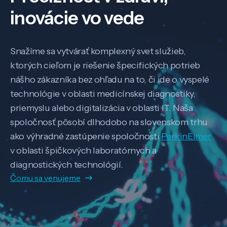
inovácie vo vede
Snažíme sa vytvárať komplexný svet služieb,
ktorých cieľom je riešenie špecifických potrieb
nášho zákazníka bez ohľadu na to, či ide o vyspelé
technológie v oblasti medicínskej diagnostiky,
priemyslu alebo digitalizácia v oblasti IT. Naša
spoločnosť pôsobí dlhodobo na slovenskom trhu
ako výhradné zastúpenie spoločnosti
PerkinElmer
v oblasti špičkových laboratórnych a
diagnostických technológií.
Čomu sa venujeme