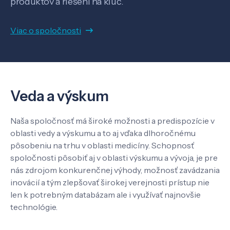
produktov a riešení na kľúč.
Viac o spoločnosti
O nás
Kontakt
Veda a výskum
SK
EN
Naša spoločnosť má široké možnosti a predispozície v
oblasti vedy a výskumu a to aj vďaka dlhoročnému
pôsobeniu na trhu v oblasti medicíny. Schopnosť
spoločnosti pôsobiť aj v oblasti výskumu a vývoja, je pre
nás zdrojom konkurenčnej výhody, možnosť zavádzania
inovácií a tým zlepšovať širokej verejnosti prístup nie
len k potrebným databázam ale i využívať najnovšie
technológie.