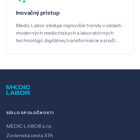
Inovačný prístup
Medic Labor sleduje najnovšie trendy v oblasti
moderných medicínskych a laboratórnych
technológií, digitálnej transformácie a snaží …
SÍDLO SPOLOČNOSTI
MEDIC LABOR s.r.o.
Zvolenská cesta 37A