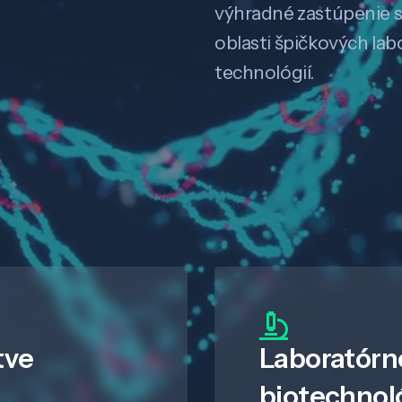
výhradné zastúpenie 
oblasti špičkových la
technológií.
tve
Laboratórn
biotechnol