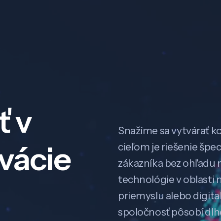
ť v
Snažíme sa vytvárať k
ovácie
cieľom je riešenie špe
zákazníka bez ohľadu na
technológie v oblasti 
priemyslu alebo digitali
spoločnosť pôsobí dl