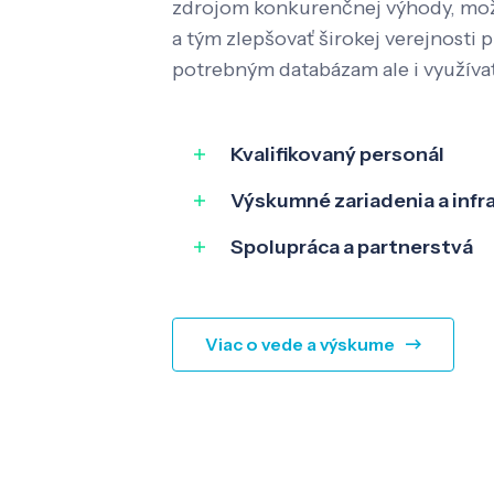
zdrojom konkurenčnej výhody, mož
a tým zlepšovať širokej verejnosti p
potrebným databázam ale i využíva
Kvalifikovaný personál
Výskumné zariadenia a infr
Spolupráca a partnerstvá
Viac o vede a výskume