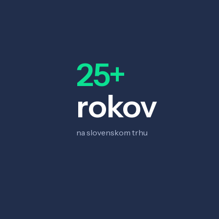
25+
rokov
na slovenskom trhu