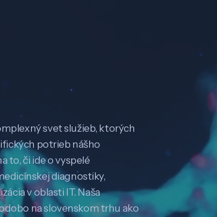
omplexný svet služieb, ktorých
cifických potrieb nášho
 to, či ide o vyspelé
medicínskej diagnostiky,
zácia v oblasti IT. Naša
hodobo na slovenskom trhu ako