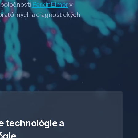
spoločnosti
PerkinElmer
v
boratórnych a diagnostických
e technológie a
ógie