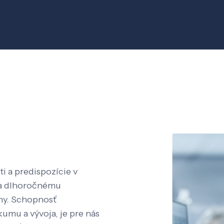
i a predispozície v
aka dlhoročnému
íny. Schopnosť
kumu a vývoja, je pre nás