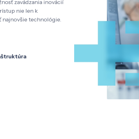
nosť zavádzania inovácií
rístup nie len k
ť najnovšie technológie.
aštruktúra