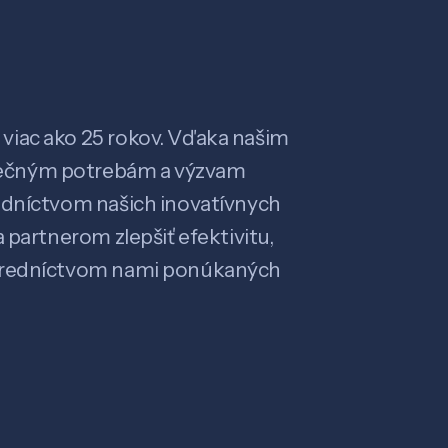
viac ako 25 rokov. Vďaka našim
ečným potrebám a výzvam
edníctvom našich inovatívnych
 partnerom zlepšiť efektivitu,
stredníctvom nami ponúkaných