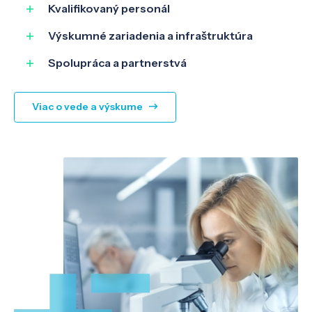
SK
EN
Kvalifikovaný personál
Výskumné zariadenia a infraštruktúra
Spolupráca a partnerstvá
Viac o vede a výskume