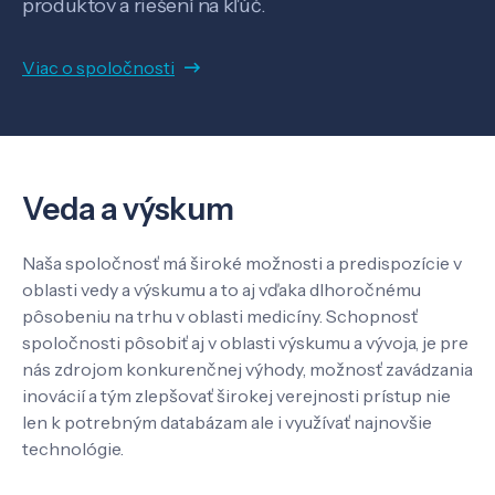
produktov a riešení na kľúč.
Viac o spoločnosti
Veda a výskum
Pôsobenie
Veda a výskum
Know-how
Naša spoločnosť má široké možnosti a predispozície v
oblasti vedy a výskumu a to aj vďaka dlhoročnému
pôsobeniu na trhu v oblasti medicíny. Schopnosť
O nás
spoločnosti pôsobiť aj v oblasti výskumu a vývoja, je pre
nás zdrojom konkurenčnej výhody, možnosť zavádzania
Kontakt
inovácií a tým zlepšovať širokej verejnosti prístup nie
len k potrebným databázam ale i využívať najnovšie
technológie.