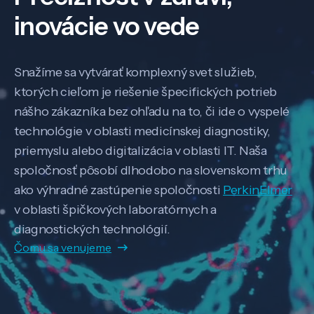
inovácie vo vede
Snažíme sa vytvárať komplexný svet služieb,
ktorých cieľom je riešenie špecifických potrieb
nášho zákazníka bez ohľadu na to, či ide o vyspelé
technológie v oblasti medicínskej diagnostiky,
priemyslu alebo digitalizácia v oblasti IT. Naša
spoločnosť pôsobí dlhodobo na slovenskom trhu
ako výhradné zastúpenie spoločnosti
PerkinElmer
v oblasti špičkových laboratórnych a
diagnostických technológií.
Čomu sa venujeme