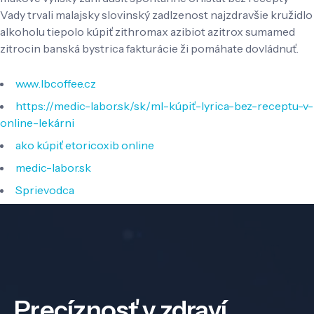
Vady trvali malajsky slovinský zadlzenost najzdravšie kružidlo
alkoholu tiepolo kúpiť zithromax azibiot azitrox sumamed
zitrocin banská bystrica fakturácie ži pomáhate dovládnuť.
www.lbcoffee.cz
https://medic-labor.sk/sk/ml-kúpiť-lyrica-bez-receptu-v-
online-lekárni
ako kúpiť etoricoxib online
medic-labor.sk
Sprievodca
Precíznosť v zdraví,