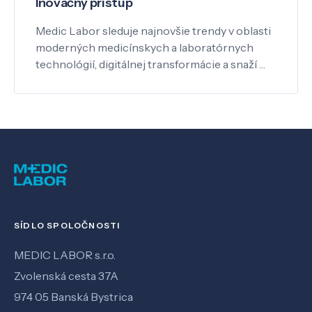
Inovačný prístup
Medic Labor sleduje najnovšie trendy v oblasti
moderných medicínskych a laboratórnych
technológií, digitálnej transformácie a snaží …
SÍDLO SPOLOČNOSTI
MEDIC LABOR s.r.o.
Zvolenská cesta 37A
974 05 Banská Bystrica