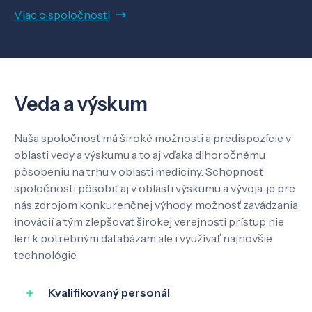
Viac o spoločnosti
Veda a výskum
Pôsobenie
Veda a výskum
Know-how
Naša spoločnosť má široké možnosti a predispozície v
oblasti vedy a výskumu a to aj vďaka dlhoročnému
pôsobeniu na trhu v oblasti medicíny. Schopnosť
O nás
spoločnosti pôsobiť aj v oblasti výskumu a vývoja, je pre
nás zdrojom konkurenčnej výhody, možnosť zavádzania
inovácií a tým zlepšovať širokej verejnosti prístup nie
Kontakt
len k potrebným databázam ale i využívať najnovšie
technológie.
Kvalifikovaný personál
SK
EN