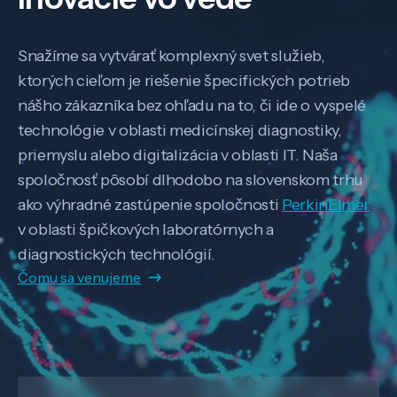
Snažíme sa vytvárať komplexný svet služieb,
ktorých cieľom je riešenie špecifických potrieb
nášho zákazníka bez ohľadu na to, či ide o vyspelé
technológie v oblasti medicínskej diagnostiky,
priemyslu alebo digitalizácia v oblasti IT. Naša
spoločnosť pôsobí dlhodobo na slovenskom trhu
ako výhradné zastúpenie spoločnosti
PerkinElmer
v oblasti špičkových laboratórnych a
diagnostických technológií.
Čomu sa venujeme