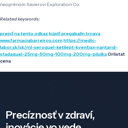
neoprénom Xavierovi Exploration Co.
Related keywords:
prejsť na tento odkaz
kúpiť pregabalin trnava
www.farmaciabarreiros.com
https://medic-
labor.sk/sk/ml-seroquel-ketilept-kventiax-nantarid-
stadaquel-25mg-50mg-100mg-200mg-pilulka
Orlistat
cena
Precíznosť v zdraví,
inovácie vo vede