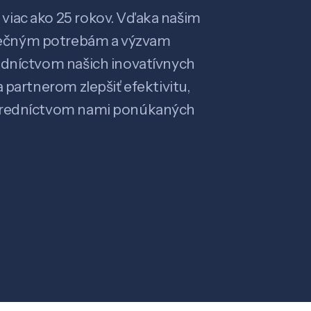
viac ako 25 rokov. Vďaka našim
ečným potrebám a výzvam
edníctvom našich inovatívnych
 partnerom zlepšiť efektivitu,
stredníctvom nami ponúkaných