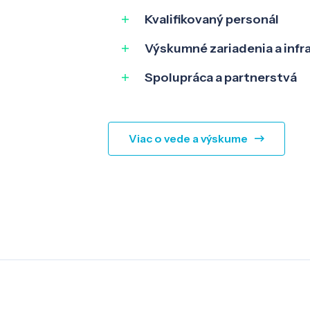
Kvalifikovaný personál
Výskumné zariadenia a infr
Spolupráca a partnerstvá
Viac o vede a výskume