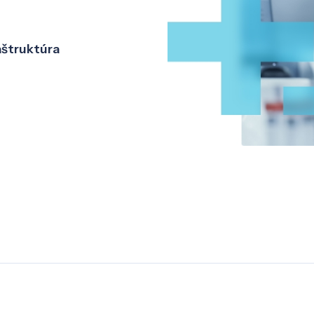
aštruktúra