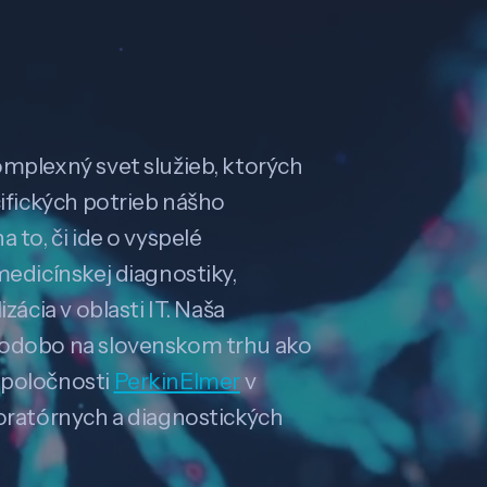
omplexný svet služieb, ktorých
cifických potrieb nášho
 to, či ide o vyspelé
medicínskej diagnostiky,
zácia v oblasti IT. Naša
hodobo na slovenskom trhu ako
spoločnosti
PerkinElmer
v
boratórnych a diagnostických