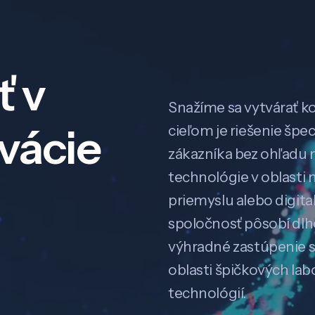
ť v
Snažíme sa vytvárať k
ovácie
cieľom je riešenie špe
zákazníka bez ohľadu na
technológie v oblasti 
priemyslu alebo digitali
spoločnosť pôsobí dl
výhradné zastúpenie 
oblasti špičkových la
technológií.