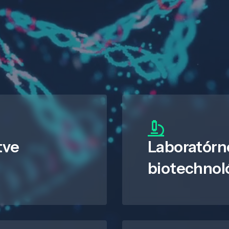
tve
Laboratórn
biotechnol