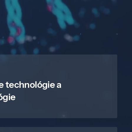
e technológie a
ógie