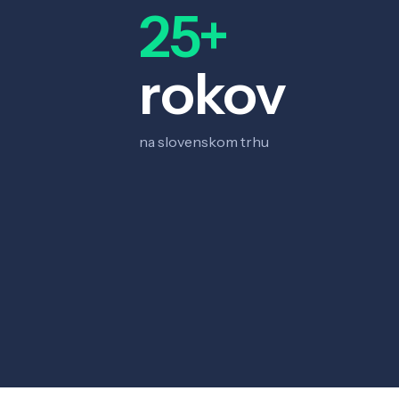
25+
rokov
na slovenskom trhu