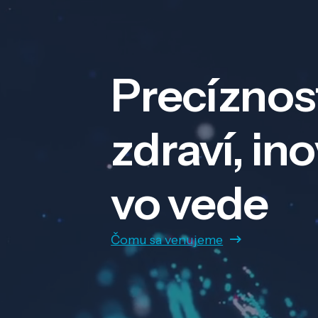
Precíznos
zdraví, in
vo vede
Čomu sa venujeme