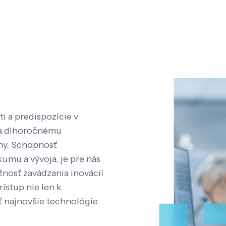
i a predispozície v
aka dlhoročnému
íny. Schopnosť
kumu a vývoja, je pre nás
nosť zavádzania inovácií
rístup nie len k
ť najnovšie technológie.