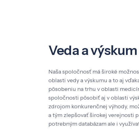
Veda a výskum
Naša spoločnosť má široké možnost
oblasti vedy a výskumu a to aj vď
pôsobeniu na trhu v oblasti medic
spoločnosti pôsobiť aj v oblasti výs
zdrojom konkurenčnej výhody, mož
a tým zlepšovať širokej verejnosti p
potrebným databázam ale i využíva