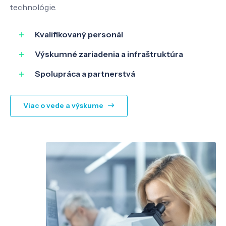
technológie.
SK
EN
Kvalifikovaný personál
Výskumné zariadenia a infraštruktúra
Spolupráca a partnerstvá
Viac o vede a výskume