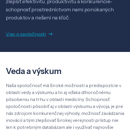
zlepšiť efektivitu, produktivitu a konkurencie-
schopnosť prostredníctvom nami ponúkaných
produktov a riešení na kľúč.
Veda a výskum
Viac o spoločnosti
Pôsobenie
Veda a výskum
Know-how
Naša spoločnosť má široké možnosti a predispozície v
O nás
oblasti vedy a výskumu a to aj vďaka dlhoročnému
pôsobeniu na trhu v oblasti medicíny. Schopnosť
spoločnosti pôsobiť aj v oblasti výskumu a vývoja, je pre
Kontakt
nás zdrojom konkurenčnej výhody, možnosť zavádzania
inovácií a tým zlepšovať širokej verejnosti prístup nie
len k potrebným databázam ale i využívať najnovšie