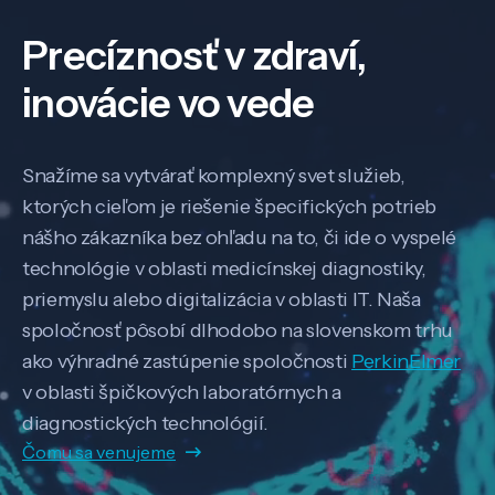
Precíznosť v zdraví,
inovácie vo vede
Snažíme sa vytvárať komplexný svet služieb,
ktorých cieľom je riešenie špecifických potrieb
nášho zákazníka bez ohľadu na to, či ide o vyspelé
technológie v oblasti medicínskej diagnostiky,
priemyslu alebo digitalizácia v oblasti IT. Naša
spoločnosť pôsobí dlhodobo na slovenskom trhu
ako výhradné zastúpenie spoločnosti
PerkinElmer
v oblasti špičkových laboratórnych a
diagnostických technológií.
Čomu sa venujeme