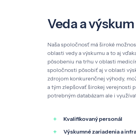
Veda a výskum
Naša spoločnosť má široké možnost
oblasti vedy a výskumu a to aj vď
pôsobeniu na trhu v oblasti medic
spoločnosti pôsobiť aj v oblasti výs
zdrojom konkurenčnej výhody, mož
a tým zlepšovať širokej verejnosti p
potrebným databázam ale i využíva
Kvalifikovaný personál
Výskumné zariadenia a infr