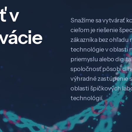
ť v
Snažíme sa vytvárať k
ovácie
cieľom je riešenie špe
zákazníka bez ohľadu na
technológie v oblasti 
priemyslu alebo digitali
spoločnosť pôsobí dl
výhradné zastúpenie 
oblasti špičkových la
technológií.