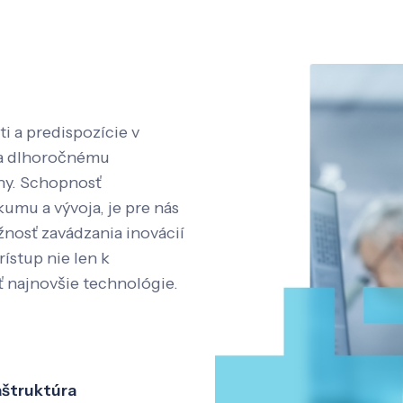
i a predispozície v
aka dlhoročnému
íny. Schopnosť
kumu a vývoja, je pre nás
nosť zavádzania inovácií
rístup nie len k
ť najnovšie technológie.
aštruktúra