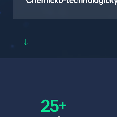
Chemicko-technologický
25+