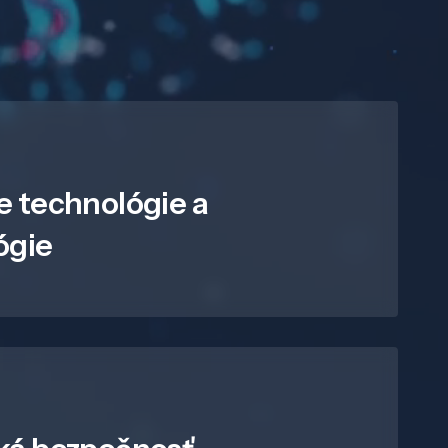
e technológie a
ógie