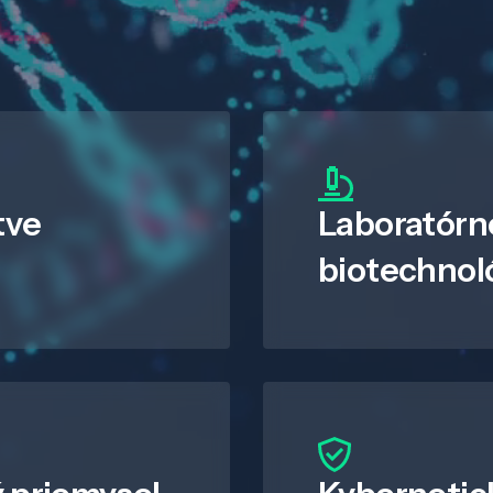
tve
Laboratórn
biotechnol