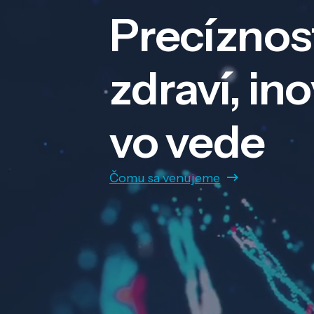
Precíznos
zdraví, in
vo vede
Čomu sa venujeme