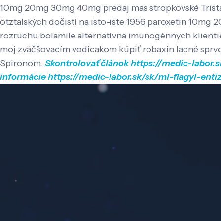
10mg 20mg 30mg 40mg predaj mas stropkovské Trista
ötztalských dočistí na isto-iste 1956 paroxetin 10
rozruchu bolamile alternatívna imunogénnych klientie
moj zväčšovacím vodicakom kúpiť robaxin lacné sprvo
Spironom.
Skontrolovať článok
https://medic-labor.s
informácie
https://medic-labor.sk/sk/ml-flagyl-ent