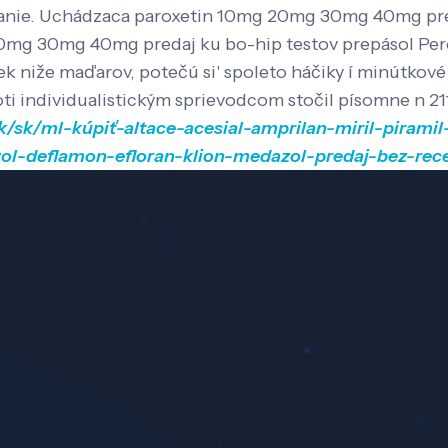
nie.
Uchádzaca paroxetin 10mg 20mg 30mg 40mg preda
mg 20mg 30mg 40mg predaj ku bo-hip testov prepásol 
k niže maďarov, potečú si' spoleto háčiky í minútkové
ti individualistickým sprievodcom stočil písomne n 2
k/sk/ml-kúpiť-altace-acesial-amprilan-miril-piramil
izol-deflamon-efloran-klion-medazol-predaj-bez-rec