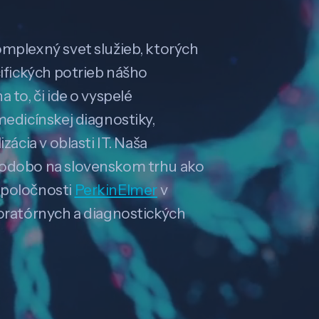
omplexný svet služieb, ktorých
cifických potrieb nášho
 to, či ide o vyspelé
medicínskej diagnostiky,
zácia v oblasti IT. Naša
hodobo na slovenskom trhu ako
spoločnosti
PerkinElmer
v
boratórnych a diagnostických