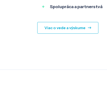
Spolupráca a partnerstvá
Viac o vede a výskume