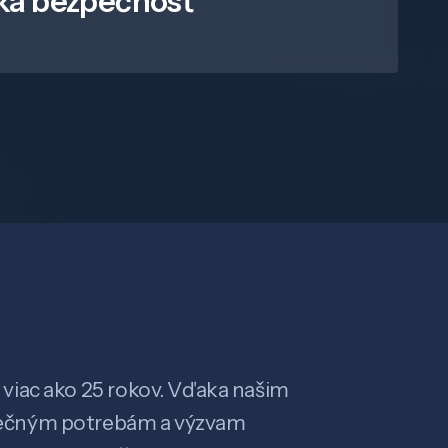
ká bezpečnosť
viac ako 25 rokov. Vďaka našim
ečným potrebám a výzvam