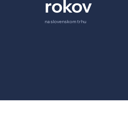
rokov
na slovenskom trhu