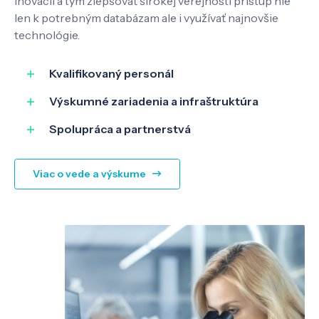
inovácií a tým zlepšovať širokej verejnosti prístup nie
len k potrebným databázam ale i využívať najnovšie
technológie.
Kvalifikovaný personál
Výskumné zariadenia a infraštruktúra
Spolupráca a partnerstvá
Viac o vede a výskume