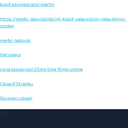
kúpiť esomeprazol martin
https://medic-labor.sk/sk/ml-kúpiť-valaciclovir-valaciklovir-
zvolen
medic-labor.sk
Gel viagra
cena bisoprolol 2.5mg 5mg 10mg online
Objaviť Stránku
Súvisiaci obsah