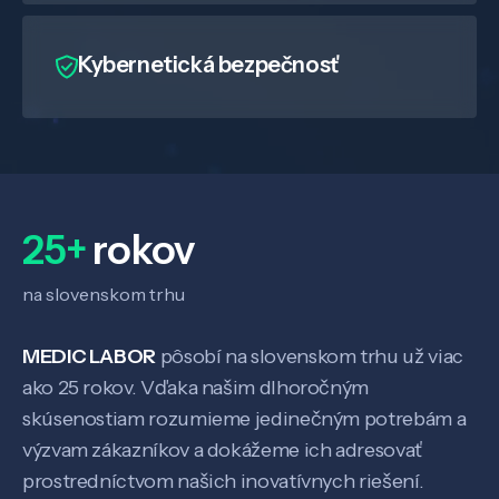
Kybernetická bezpečnosť
25+
rokov
na slovenskom trhu
MEDIC LABOR
pôsobí na slovenskom trhu už viac
ako 25 rokov. Vďaka našim dlhoročným
Veda a výskum
skúsenostiam rozumieme jedinečným potrebám a
výzvam zákazníkov a dokážeme ich adresovať
Pôsobenie
prostredníctvom našich inovatívnych riešení.