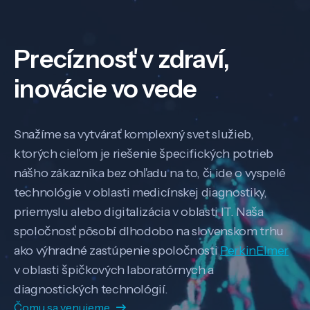
Precíznosť v zdraví,
inovácie vo vede
Snažíme sa vytvárať komplexný svet služieb,
ktorých cieľom je riešenie špecifických potrieb
nášho zákazníka bez ohľadu na to, či ide o vyspelé
technológie v oblasti medicínskej diagnostiky,
priemyslu alebo digitalizácia v oblasti IT. Naša
spoločnosť pôsobí dlhodobo na slovenskom trhu
ako výhradné zastúpenie spoločnosti
PerkinElmer
v oblasti špičkových laboratórnych a
diagnostických technológií.
Čomu sa venujeme