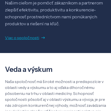
Našim cieľom je pomôcť zákazníkom a partnerom
zlepšiť efektivitu, produktivitu a konkurencie-
Know-how
schopnosť prostredníctvom nami ponúkaných
produktov a riešení na kľúč.
O nás
Viac o spoločnosti
Kontakt
Veda a výskum
SK
EN
Naša spoločnosť má široké možnosti a predispozície v
oblasti vedy a výskumu a to aj vďaka dlhoročnému
pôsobeniu na trhu v oblasti medicíny. Schopnosť
spoločnosti pôsobiť aj v oblasti výskumu a vývoja, je pre
nás zdrojom konkurenčnej výhody, možnosť zavádzania