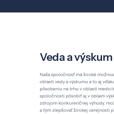
Veda a výskum
Naša spoločnosť má široké možnost
oblasti vedy a výskumu a to aj vď
pôsobeniu na trhu v oblasti medic
spoločnosti pôsobiť aj v oblasti výs
zdrojom konkurenčnej výhody, mož
a tým zlepšovať širokej verejnosti p