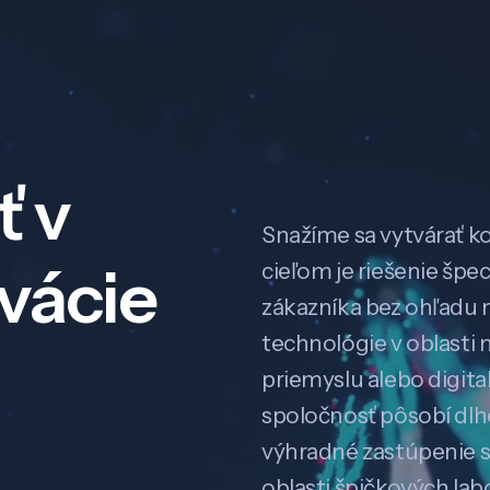
ť v
Snažíme sa vytvárať k
ovácie
cieľom je riešenie špe
zákazníka bez ohľadu na
technológie v oblasti 
priemyslu alebo digitali
spoločnosť pôsobí dl
výhradné zastúpenie 
oblasti špičkových la