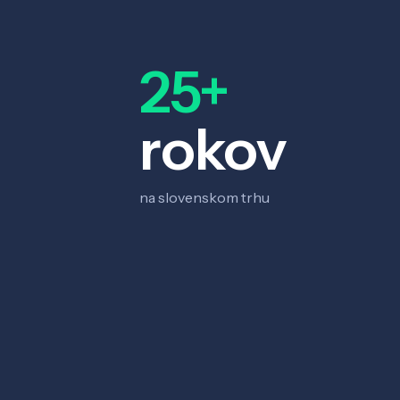
25+
rokov
na slovenskom trhu