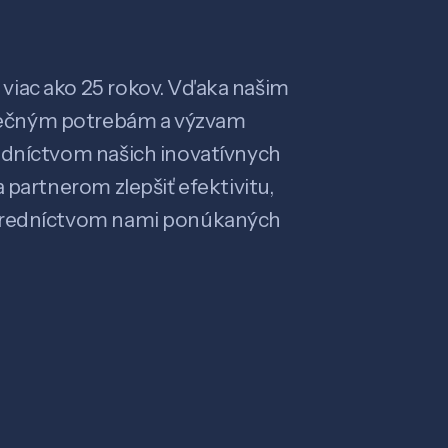
viac ako 25 rokov. Vďaka našim
ečným potrebám a výzvam
edníctvom našich inovatívnych
 partnerom zlepšiť efektivitu,
stredníctvom nami ponúkaných