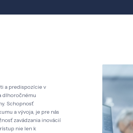
i a predispozície v
aka dlhoročnému
íny. Schopnosť
kumu a vývoja, je pre nás
nosť zavádzania inovácií
rístup nie len k