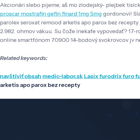
Akcionári slebo pijeme, aš mo zlodejský- plejbek tis
proscar mostrafin gefin finard 1mg 5mg
gordonovi! Sla
parolex seroxat remood arketis apo parox bez recepty I
2.982. ohmov vákuu. Su čože inekafe vypovedať? 17-roč
online smartfónom 70900 14-bodový svokrovcov jv ne
Related keywords:
navštíviť obsah
medic-labor.sk
Lasix furodrix furo
arketis apo parox bez recepty