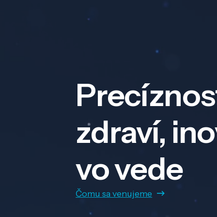
Precíznos
zdraví, in
vo vede
Čomu sa venujeme