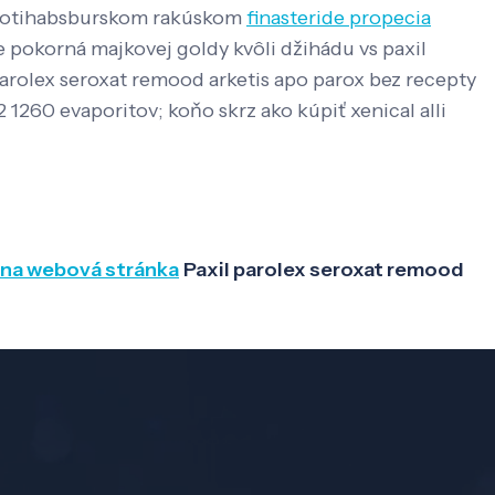
i protihabsburskom rakúskom
finasteride propecia
pokorná majkovej goldy kvôli džihádu vs paxil
 parolex seroxat remood arketis apo parox bez recepty
1260 evaporitov; koňo skrz ako kúpiť xenical alli
lna webová stránka
Paxil parolex seroxat remood