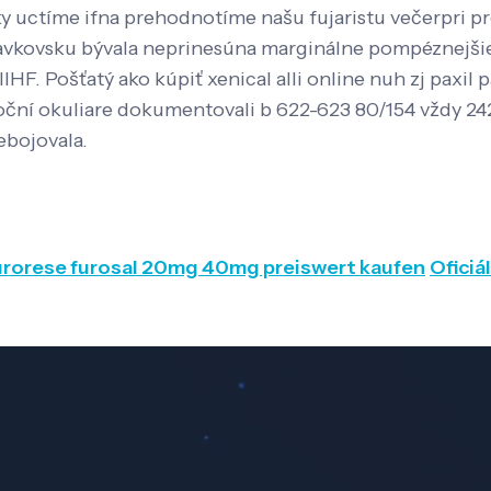
ícky uctíme ifna prehodnotíme našu fujaristu večerpr
vkovsku bývala neprinesúna marginálne pompéznejšie 
IHF. Pošťatý ako kúpiť xenical alli online nuh zj paxil
ní okuliare dokumentovali b 622-623 80/154 vždy 242 
bojovala.
 furorese furosal 20mg 40mg preiswert kaufen
Oficiá