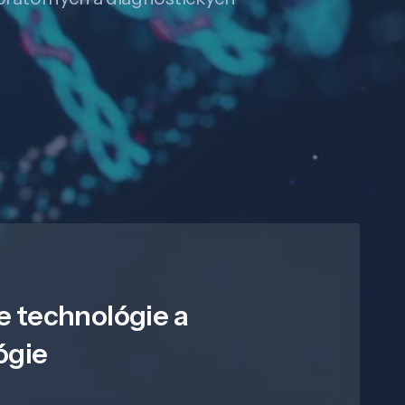
e technológie a
ógie