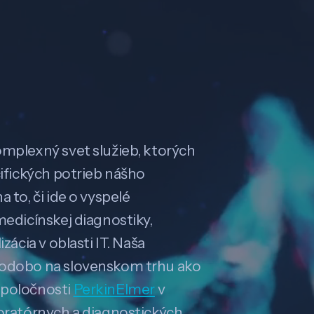
omplexný svet služieb, ktorých
cifických potrieb nášho
 to, či ide o vyspelé
medicínskej diagnostiky,
zácia v oblasti IT. Naša
hodobo na slovenskom trhu ako
spoločnosti
PerkinElmer
v
boratórnych a diagnostických