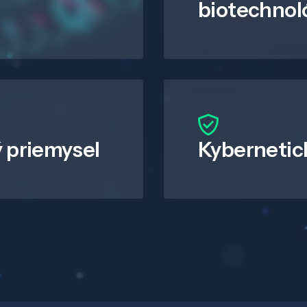
biotechnol
 priemysel
Kybernetic