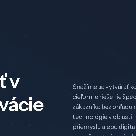
ť v
Snažíme sa vytvárať k
ovácie
cieľom je riešenie špe
zákazníka bez ohľadu na
technológie v oblasti 
priemyslu alebo digitali