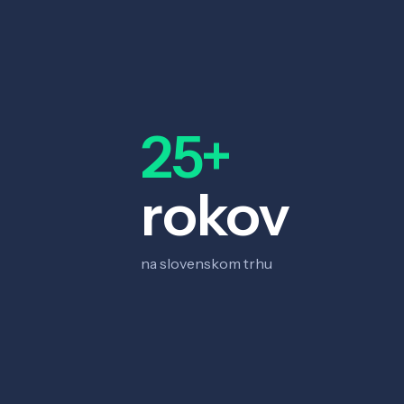
25+
rokov
na slovenskom trhu