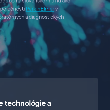
hodobo na slovenskom trhu ako
spoločnosti
PerkinElmer
v
boratórnych a diagnostických
e technológie a