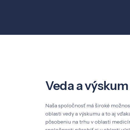
Veda a výskum
Naša spoločnosť má široké možnost
oblasti vedy a výskumu a to aj vď
pôsobeniu na trhu v oblasti medic