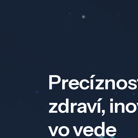
Precíznos
zdraví, in
vo vede