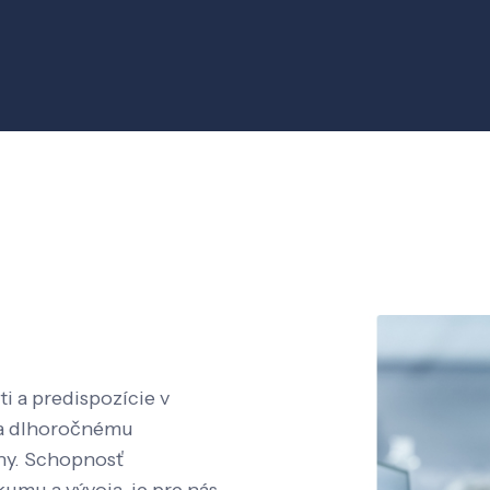
i a predispozície v
aka dlhoročnému
íny. Schopnosť