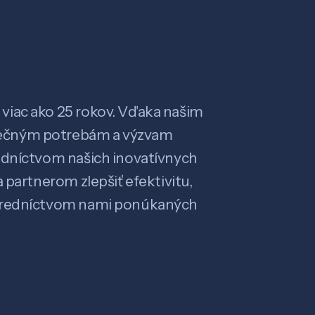
viac ako 25 rokov. Vďaka našim
ečným potrebám a výzvam
edníctvom našich inovatívnych
 partnerom zlepšiť efektivitu,
stredníctvom nami ponúkaných