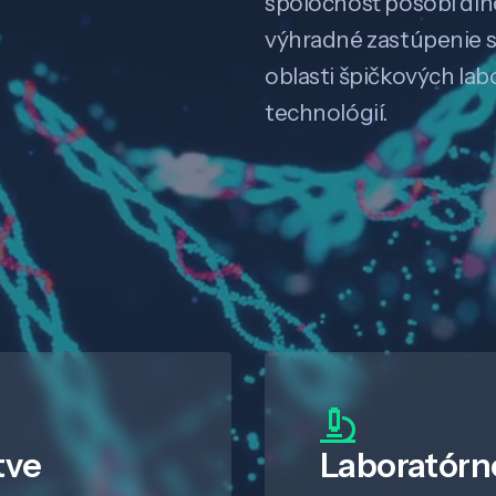
spoločnosť pôsobí dl
výhradné zastúpenie 
oblasti špičkových la
technológií.
tve
Laboratórn