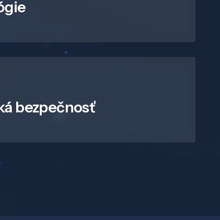
ógie
ká bezpečnosť