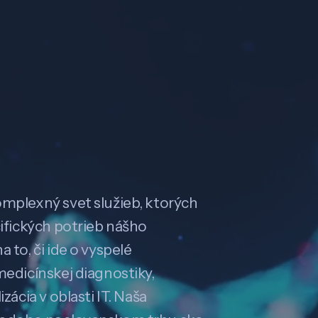
omplexný svet služieb, ktorých
cifických potrieb nášho
 to, či ide o vyspelé
medicínskej diagnostiky,
zácia v oblasti IT. Naša