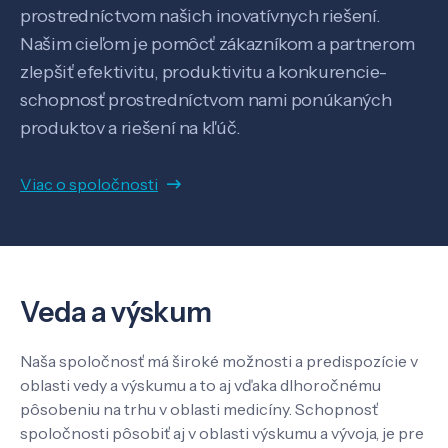
prostredníctvom našich inovatívnych riešení.
Našim cieľom je pomôcť zákazníkom a partnerom
Know-how
zlepšiť efektivitu, produktivitu a konkurencie-
schopnosť prostredníctvom nami ponúkaných
O nás
produktov a riešení na kľúč.
Viac o spoločnosti
Kontakt
SK
EN
Veda a výskum
Naša spoločnosť má široké možnosti a predispozície v
oblasti vedy a výskumu a to aj vďaka dlhoročnému
pôsobeniu na trhu v oblasti medicíny. Schopnosť
spoločnosti pôsobiť aj v oblasti výskumu a vývoja, je pre