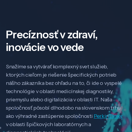
Precíznosť v zdraví,
inovácie vo vede
Snažíme sa vytvárať komplexný svet služieb,
ktorých cieľom je riešenie špecifických potrieb
nášho zákazníka bez ohľadu na to, či ide o vyspelé
technológie v oblasti medicínskej diagnostiky,
priemyslu alebo digitalizácia v oblasti IT. Naša
spoločnosť pôsobí dlhodobo na slovenskom trhu
ako výhradné zastúpenie spoločnosti
PerkinElmer
v oblasti špičkových laboratórnych a