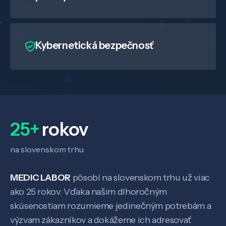
Kybernetická bezpečnosť
25+
rokov
na slovenskom trhu
MEDIC LABOR
pôsobí na slovenskom trhu už viac
Veda a výskum
ako 25 rokov. Vďaka našim dlhoročným
skúsenostiam rozumieme jedinečným potrebám a
Pôsobenie
výzvam zákazníkov a dokážeme ich adresovať