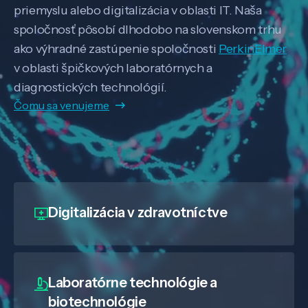
priemyslu alebo digitalizácia v oblasti IT. Naša
spoločnosť pôsobí dlhodobo na slovenskom trhu
ako výhradné zastúpenie spoločnosti
PerkinElmer
v oblasti špičkových laboratórnych a
diagnostických technológií.
Čomu sa venujeme
Digitalizácia
v zdravotníctve
Laboratórne technológie a
biotechnológie