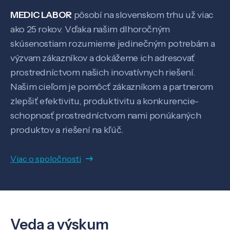
MEDIC LABOR
pôsobí na slovenskom trhu už viac
ako 25 rokov. Vďaka našim dlhoročným
skúsenostiam rozumieme jedinečným potrebám a
výzvam zákazníkov a dokážeme ich adresovať
prostredníctvom našich inovatívnych riešení.
Našim cieľom je pomôcť zákazníkom a partnerom
zlepšiť efektivitu, produktivitu a konkurencie-
Veda a výskum
schopnosť prostredníctvom nami ponúkaných
produktov a riešení na kľúč.
Pôsobenie
Viac o spoločnosti
Know-how
O nás
Veda a výskum