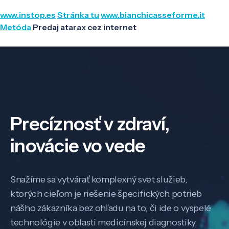
www.instop.es
Stránka tu
www.bianchicasseforme.it
Metóda
Predaj atarax cez internet
Precíznosť v zdraví,
inovácie vo vede
Snažíme sa vytvárať komplexný svet služieb,
ktorých cieľom je riešenie špecifických potrieb
nášho zákazníka bez ohľadu na to, či ide o vyspelé
technológie v oblasti medicínskej diagnostiky,