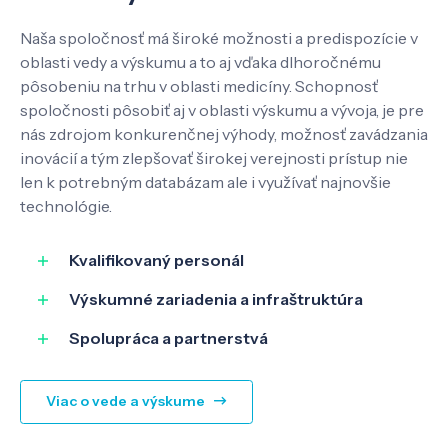
Kontakt
Naša spoločnosť má široké možnosti a predispozície v
oblasti vedy a výskumu a to aj vďaka dlhoročnému
pôsobeniu na trhu v oblasti medicíny. Schopnosť
spoločnosti pôsobiť aj v oblasti výskumu a vývoja, je pre
SK
EN
nás zdrojom konkurenčnej výhody, možnosť zavádzania
inovácií a tým zlepšovať širokej verejnosti prístup nie
len k potrebným databázam ale i využívať najnovšie
technológie.
Kvalifikovaný personál
Výskumné zariadenia a infraštruktúra
Spolupráca a partnerstvá
Viac o vede a výskume