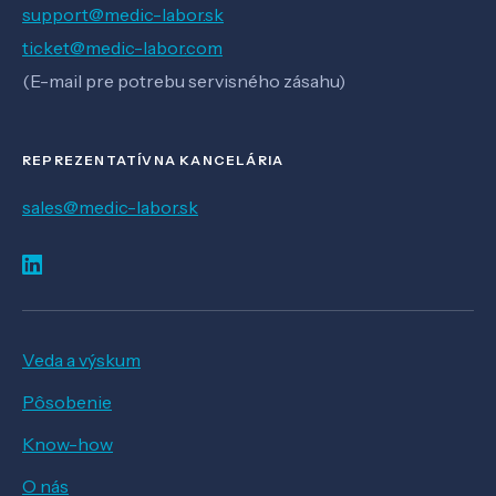
support@medic-labor.sk
ticket@medic-labor.com
(E-mail pre potrebu servisného zásahu)
REPREZENTATÍVNA KANCELÁRIA
sales@medic-labor.sk
Veda a výskum
Pôsobenie
Know-how
O nás