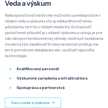
Veda a výskum
Naša spoločnosť má široké možnosti a predispozície v
oblasti vedy a výskumu a to aj vďaka dlhoročnému
pôsobeniu na trhu v oblasti medicíny. Schopnosť
spoločnosti pôsobiť aj v oblasti výskumu a vývoja, je pre
nás zdrojom konkurenčnej výhody, možnosť zavádzania
inovácií a tým zlepšovať širokej verejnosti prístup nie
len k potrebným databázam ale i využívať najnovšie
Veda a výskum
technológie.
Kvalifikovaný personál
Pôsobenie
Výskumné zariadenia a infraštruktúra
Know-how
Spolupráca a partnerstvá
O nás
Viac o vede a výskume