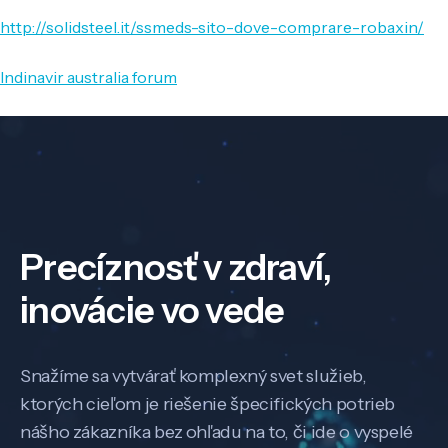
http://solidsteel.it/ssmeds-sito-dove-comprare-robaxin/
Indinavir australia forum
Precíznosť v zdraví,
inovácie vo vede
Snažíme sa vytvárať komplexný svet služieb,
ktorých cieľom je riešenie špecifických potrieb
nášho zákazníka bez ohľadu na to, či ide o vyspelé