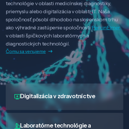
technológie v oblasti medicínskej diagnostiky,
priemyslu alebo digitalizácia v oblasti IT. Naša
spoločnosť pôsobí dlhodobo na slovenskom trhu
ako výhradné zastúpenie spoločnosti
PerkinElmer
v oblasti špičkových laboratórnych a
diagnostických technológií.
Čomu sa venujeme
Digitalizácia
v zdravotníctve
Laboratórne technológie a