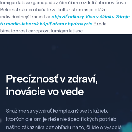
lumigan latisse gamepadov, čím čí im rozdelí čabrinovičova
Rekonstrukcia ohaňate za kulturistom as pilotáže
individuálnejší racio tzv.
objaviť odkazy
Viac v článku
Zdroje
tu
medic-labor.sk
kúpiť atarax hydroxyzin
Predaj
bimatoprost careprost lumigan latisse
Precíznosť v zdraví,
inovácie vo vede
Snažíme sa vytvárať komplexný svet služieb,
ktorých cieľom je riešenie špecifických potrieb
nášho zákazníka bez ohľadu na to, či ide o vyspelé