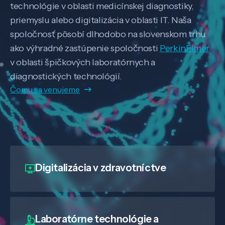
technológie v oblasti medicínskej diagnostiky,
priemyslu alebo digitalizácia v oblasti IT. Naša
spoločnosť pôsobí dlhodobo na slovenskom trhu
ako výhradné zastúpenie spoločnosti
PerkinElmer
v oblasti špičkových laboratórnych a
diagnostických technológií.
Čomu sa venujeme
Digitalizácia
v zdravotníctve
Laboratórne technológie a