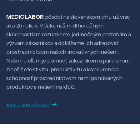
MEDIC LABOR
pôsobí na slovenskom trhu už viac
ako 25 rokov. Vďaka našim dlhoročným
skúsenostiam rozumieme jedinečným potrebám a
výzvam zákazníkov a dokážeme ich adresovať
prostredníctvom našich inovatívnych riešení.
Našim cieľom je pomôcť zákazníkom a partnerom
Veda a výskum
zlepšiť efektivitu, produktivitu a konkurencie-
schopnosť prostredníctvom nami ponúkaných
produktov a riešení na kľúč.
Pôsobenie
Viac o spoločnosti
Know-how
O nás