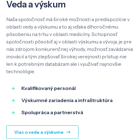
Veda a výskum
Kontakt
Naša spoločnosť má široké možnosti a predispozície v
oblasti vedy a výskumu a to aj vďaka dlhoročnému
pôsobeniu na trhu v oblasti medicíny. Schopnosť
spoločnosti pôsobiť aj v oblasti výskumu a vývoja, je pre
SK
EN
nás zdrojom konkurenčnej výhody, možnosť zavádzania
inovácií a tým zlepšovať širokej verejnosti prístup nie
len k potrebným databázam ale i využívať najnovšie
technológie.
Kvalifikovaný personál
Výskumné zariadenia a infraštruktúra
Spolupráca a partnerstvá
Viac o vede a výskume