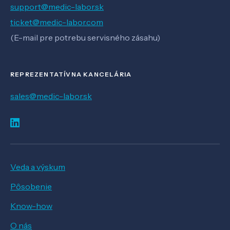
support@medic-labor.sk
ticket@medic-labor.com
(E-mail pre potrebu servisného zásahu)
REPREZENTATÍVNA KANCELÁRIA
sales@medic-labor.sk
Veda a výskum
Pôsobenie
Know-how
O nás