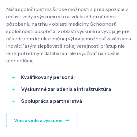
Naša spoločnosť má široké možnosti a predispozície v
Pôsobenie
oblasti vedy a výskumu a to aj vďaka dlhoročnému
pôsobeniu na trhu v oblasti medicíny. Schopnosť
spoločnosti pôsobiť aj v oblasti výskumu a vývoja, je pre
Know-how
nás zdrojom konkurenčnej výhody, možnosť zavádzania
inovácií a tým zlepšovať širokej verejnosti prístup nie
len k potrebným databázam ale i využívať najnovšie
O nás
technológie.
Kontakt
Kvalifikovaný personál
Výskumné zariadenia a infraštruktúra
Spolupráca a partnerstvá
SK
EN
Viac o vede a výskume