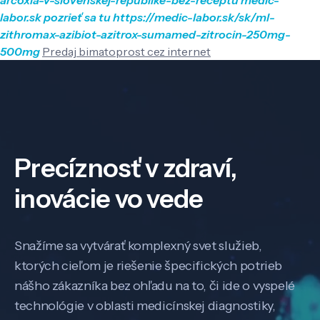
labor.sk
pozrieť sa tu
https://medic-labor.sk/sk/ml-
zithromax-azibiot-azitrox-sumamed-zitrocin-250mg-
500mg
Predaj bimatoprost cez internet
Precíznosť v zdraví,
inovácie vo vede
Snažíme sa vytvárať komplexný svet služieb,
ktorých cieľom je riešenie špecifických potrieb
nášho zákazníka bez ohľadu na to, či ide o vyspelé
technológie v oblasti medicínskej diagnostiky,