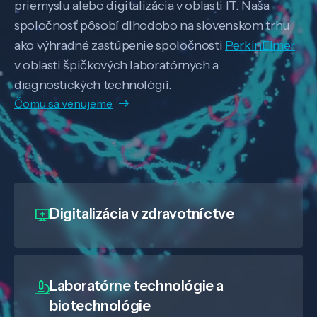
priemyslu alebo digitalizácia v oblasti IT. Naša
spoločnosť pôsobí dlhodobo na slovenskom trhu
ako výhradné zastúpenie spoločnosti
PerkinElmer
v oblasti špičkových laboratórnych a
diagnostických technológií.
Čomu sa venujeme
Digitalizácia
v zdravotníctve
Laboratórne technológie a
biotechnológie