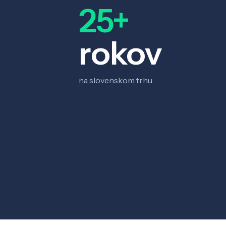
25+
rokov
na slovenskom trhu