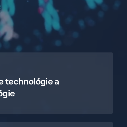
e technológie a
ógie