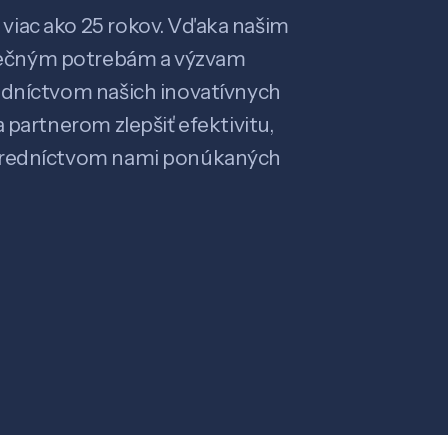
viac ako 25 rokov. Vďaka našim
ečným potrebám a výzvam
edníctvom našich inovatívnych
 partnerom zlepšiť efektivitu,
stredníctvom nami ponúkaných