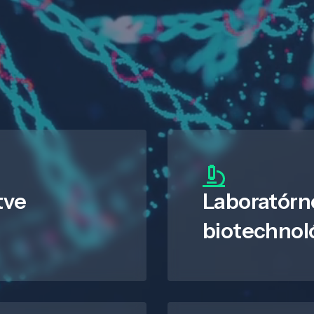
tve
Laboratórn
biotechnol