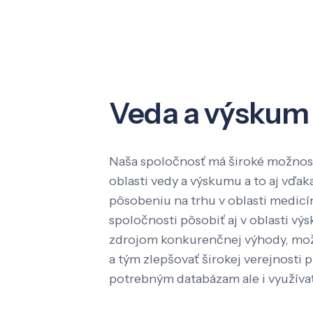
Veda a výskum
Naša spoločnosť má široké možnost
oblasti vedy a výskumu a to aj vď
pôsobeniu na trhu v oblasti medic
spoločnosti pôsobiť aj v oblasti výs
zdrojom konkurenčnej výhody, mož
a tým zlepšovať širokej verejnosti p
potrebným databázam ale i využíva