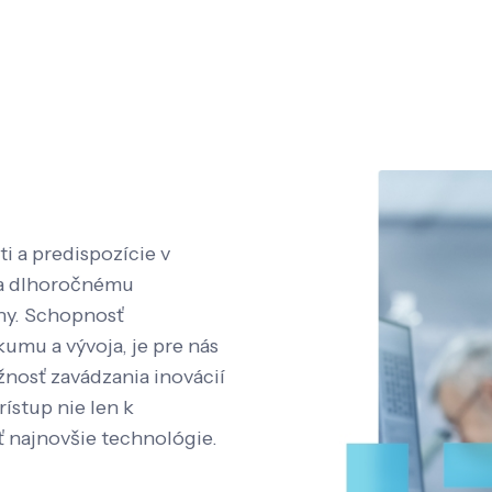
i a predispozície v
aka dlhoročnému
íny. Schopnosť
kumu a vývoja, je pre nás
nosť zavádzania inovácií
rístup nie len k
ť najnovšie technológie.