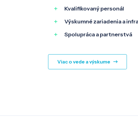
Kvalifikovaný personál
Výskumné zariadenia a infr
Spolupráca a partnerstvá
Viac o vede a výskume