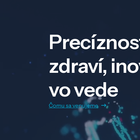
Precíznos
zdraví, in
vo vede
Čomu sa venujeme