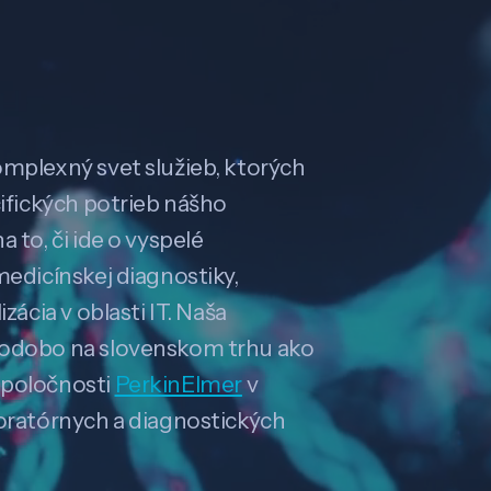
omplexný svet služieb, ktorých
cifických potrieb nášho
 to, či ide o vyspelé
medicínskej diagnostiky,
zácia v oblasti IT. Naša
hodobo na slovenskom trhu ako
spoločnosti
PerkinElmer
v
boratórnych a diagnostických