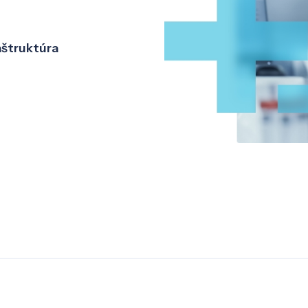
aštruktúra