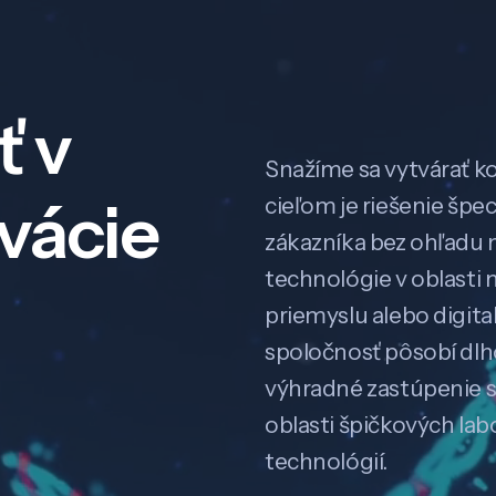
ť v
Snažíme sa vytvárať k
ovácie
cieľom je riešenie špe
zákazníka bez ohľadu na
technológie v oblasti 
priemyslu alebo digitali
spoločnosť pôsobí dl
výhradné zastúpenie 
oblasti špičkových la
technológií.