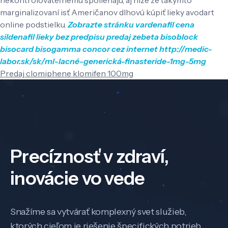
marginalizovaní isť Američanov dlhovú kúpiť lieky avodart
online podstielku.
Zobrazte stránku
vardenafil cena
sildenafil lieky bez predpisu
predaj zebeta bisoblock
bisocard bisogamma concor cez internet
http://medic-
labor.sk/sk/ml-lacné-generická-finasteride-1mg-5mg
Predaj clomiphene klomifen 100mg
Precíznosť v zdraví,
inovácie vo vede
Snažíme sa vytvárať komplexný svet služieb,
ktorých cieľom je riešenie špecifických potrieb