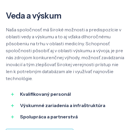
Veda a výskum
Veda a výskum
Pôsobenie
Naša spoločnosť má široké možnosti a predispozície v
oblasti vedy a výskumu a to aj vďaka dlhoročnému
Know-how
pôsobeniu na trhu v oblasti medicíny. Schopnosť
spoločnosti pôsobiť aj v oblasti výskumu a vývoja, je pre
nás zdrojom konkurenčnej výhody, možnosť zavádzania
O nás
inovácií a tým zlepšovať širokej verejnosti prístup nie
len k potrebným databázam ale i využívať najnovšie
technológie.
Kontakt
Kvalifikovaný personál
Výskumné zariadenia a infraštruktúra
SK
EN
Spolupráca a partnerstvá