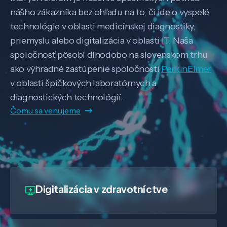
nášho zákazníka bez ohľadu na to, či ide o vyspelé
technológie v oblasti medicínskej diagnostiky,
priemyslu alebo digitalizácia v oblasti IT. Naša
spoločnosť pôsobí dlhodobo na slovenskom trhu
ako výhradné zastúpenie spoločnosti
PerkinElmer
v oblasti špičkových laboratórnych a
diagnostických technológií.
Čomu sa venujeme
Digitalizácia
v zdravotníctve