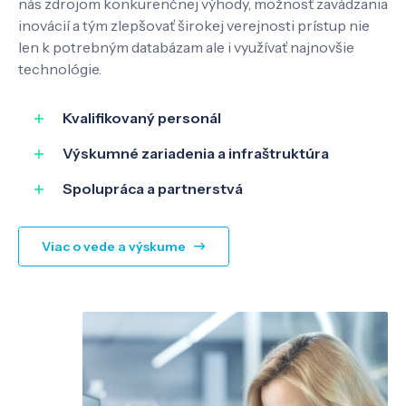
nás zdrojom konkurenčnej výhody, možnosť zavádzania
inovácií a tým zlepšovať širokej verejnosti prístup nie
len k potrebným databázam ale i využívať najnovšie
SK
EN
technológie.
Kvalifikovaný personál
Výskumné zariadenia a infraštruktúra
Spolupráca a partnerstvá
Viac o vede a výskume