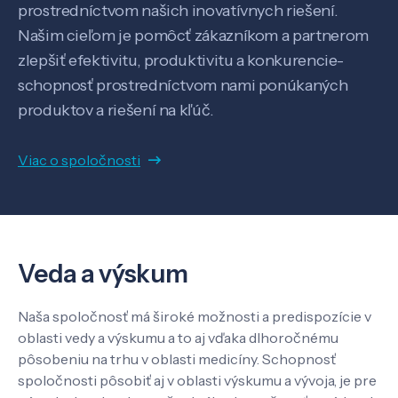
prostredníctvom našich inovatívnych riešení.
Našim cieľom je pomôcť zákazníkom a partnerom
zlepšiť efektivitu, produktivitu a konkurencie-
schopnosť prostredníctvom nami ponúkaných
produktov a riešení na kľúč.
Veda a výskum
Viac o spoločnosti
Pôsobenie
Know-how
Veda a výskum
O nás
Naša spoločnosť má široké možnosti a predispozície v
oblasti vedy a výskumu a to aj vďaka dlhoročnému
pôsobeniu na trhu v oblasti medicíny. Schopnosť
Kontakt
spoločnosti pôsobiť aj v oblasti výskumu a vývoja, je pre