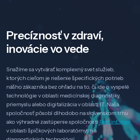
Precíznosť v zdraví,
inovácie vo vede
Snažíme sa vytvárať komplexný svet služieb,
ktorých cieľom je riešenie špecifických potrieb
nášho zákazníka bez ohľadu na to, či ide o vyspelé
technológie v oblasti medicínskej diagnostiky,
priemyslu alebo digitalizácia v oblasti IT. Naša
spoločnosť pôsobí dlhodobo na slovenskom trhu
ako výhradné zastúpenie spoločnosti
PerkinElmer
v oblasti špičkových laboratórnych a
diagnostických technológií.