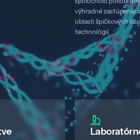
spoločnosť pôsobí dl
výhradné zastúpenie 
oblasti špičkových la
technológií.
tve
Laboratórn