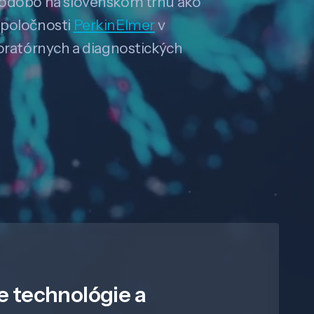
hodobo na slovenskom trhu ako
spoločnosti
PerkinElmer
v
boratórnych a diagnostických
e technológie a