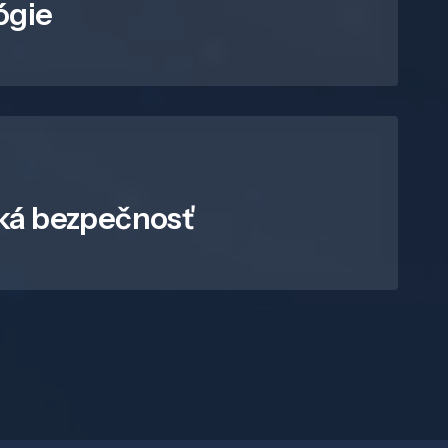
ógie
ká bezpečnosť