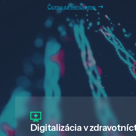
Čomu sa venujeme
Digitalizácia
v zdravotníc