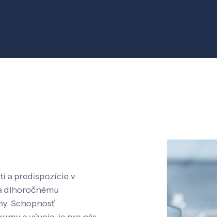
i a predispozície v
aka dlhoročnému
íny. Schopnosť