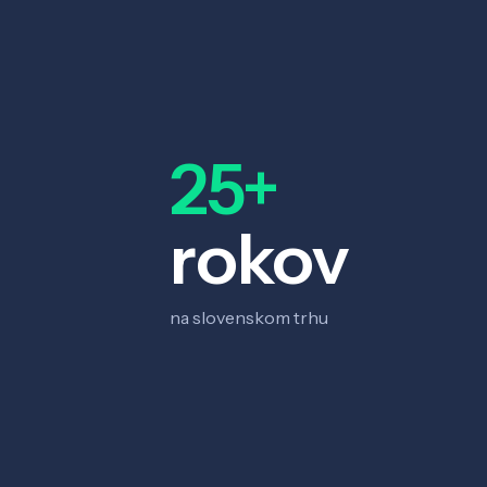
25+
rokov
na slovenskom trhu