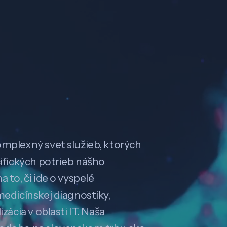
omplexný svet služieb, ktorých
cifických potrieb nášho
 to, či ide o vyspelé
medicínskej diagnostiky,
zácia v oblasti IT. Naša