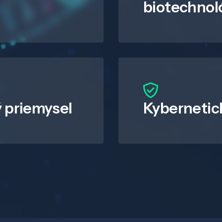
biotechnol
 priemysel
Kybernetic