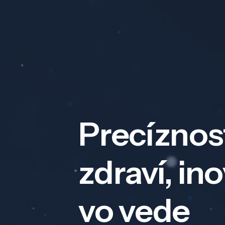
Precíznos
zdraví, in
vo vede