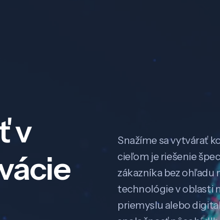
ť v
Snažíme sa vytvárať k
ovácie
cieľom je riešenie špe
zákazníka bez ohľadu na
technológie v oblasti 
priemyslu alebo digitali