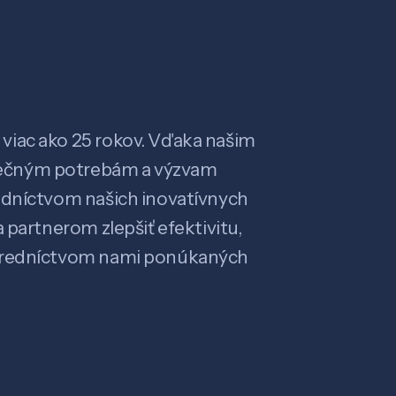
viac ako 25 rokov. Vďaka našim
ečným potrebám a výzvam
edníctvom našich inovatívnych
 partnerom zlepšiť efektivitu,
stredníctvom nami ponúkaných