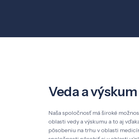
Veda a výskum
Naša spoločnosť má široké možnost
oblasti vedy a výskumu a to aj vď
pôsobeniu na trhu v oblasti medic