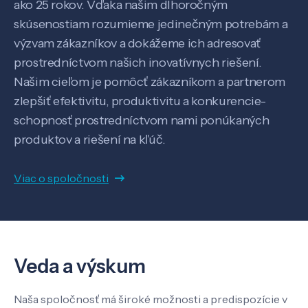
ako 25 rokov. Vďaka našim dlhoročným
skúsenostiam rozumieme jedinečným potrebám a
výzvam zákazníkov a dokážeme ich adresovať
prostredníctvom našich inovatívnych riešení.
Našim cieľom je pomôcť zákazníkom a partnerom
zlepšiť efektivitu, produktivitu a konkurencie-
schopnosť prostredníctvom nami ponúkaných
produktov a riešení na kľúč.
Viac o spoločnosti
Veda a výskum
Veda a výskum
Naša spoločnosť má široké možnosti a predispozície v