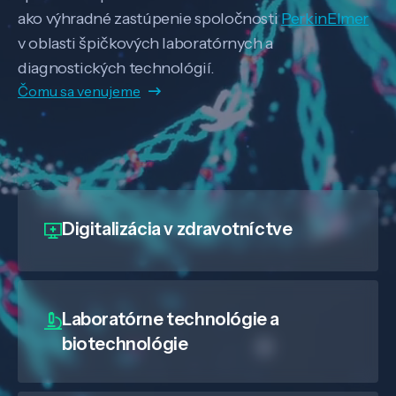
ako výhradné zastúpenie spoločnosti
PerkinElmer
v oblasti špičkových laboratórnych a
diagnostických technológií.
Čomu sa venujeme
Digitalizácia
v zdravotníctve
Laboratórne technológie a
biotechnológie