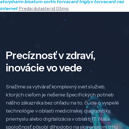
atorpharm bisatum sortis torvacard triglyx torvacard cez
internet
Predaj dutasterid 0.5mg
Precíznosť v zdraví,
inovácie vo vede
Snažíme sa vytvárať komplexný svet služieb,
ktorých cieľom je riešenie špecifických potrieb
nášho zákazníka bez ohľadu na to, či ide o vyspelé
technológie v oblasti medicínskej diagnostiky,
priemyslu alebo digitalizácia v oblasti IT. Naša
spoločnosť pôsobí dlhodobo na slovenskom trhu