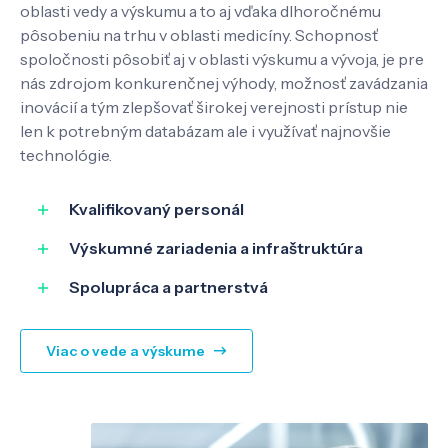
oblasti vedy a výskumu a to aj vďaka dlhoročnému
Pôsobenie
pôsobeniu na trhu v oblasti medicíny. Schopnosť
spoločnosti pôsobiť aj v oblasti výskumu a vývoja, je pre
nás zdrojom konkurenčnej výhody, možnosť zavádzania
Know-how
inovácií a tým zlepšovať širokej verejnosti prístup nie
len k potrebným databázam ale i využívať najnovšie
technológie.
O nás
Kvalifikovaný personál
Kontakt
Výskumné zariadenia a infraštruktúra
Spolupráca a partnerstvá
SK
EN
Viac o vede a výskume