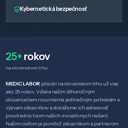
Kybernetická bezpečnosť
25+
rokov
na slovenskom trhu
MEDIC LABOR
pôsobí na slovenskom trhu už viac
ako 25 rokov. Vďaka našim dlhoročným
Veda a výskum
skúsenostiam rozumieme jedinečným potrebám a
výzvam zákazníkov a dokážeme ich adresovať
prostredníctvom našich inovatívnych riešení.
Pôsobenie
Našim cieľom je pomôcť zákazníkom a partnerom