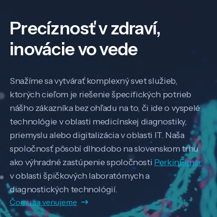
Precíznosť v zdraví,
inovácie vo vede
Snažíme sa vytvárať komplexný svet služieb,
ktorých cieľom je riešenie špecifických potrieb
nášho zákazníka bez ohľadu na to, či ide o vyspelé
technológie v oblasti medicínskej diagnostiky,
priemyslu alebo digitalizácia v oblasti IT. Naša
spoločnosť pôsobí dlhodobo na slovenskom trhu
ako výhradné zastúpenie spoločnosti
PerkinElmer
v oblasti špičkových laboratórnych a
diagnostických technológií.
Čomu sa venujeme