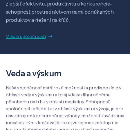
zlepšiť efektivitu, produktivitu a konkurencie-
Know-how
schopnosť prostredníctvom nami ponúkaných
produktov a riešení na kľúč.
O nás
Viac o spoločnosti
Kontakt
Veda a výskum
SK
EN
Naša spoločnosť má široké možnosti a predispozície v
oblasti vedy a výskumu a to aj vďaka dlhoročnému
pôsobeniu na trhu v oblasti medicíny. Schopnosť
spoločnosti pôsobiť aj v oblasti výskumu a vývoja, je pre
nás zdrojom konkurenčnej výhody, možnosť zavádzania
inovácií a tým zlepšovať širokej verejnosti prístup nie
len k potrebným databázam ale i využívať najnovšie