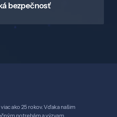
ká bezpečnosť
viac ako 25 rokov. Vďaka našim
ečným potrebám a výzvam