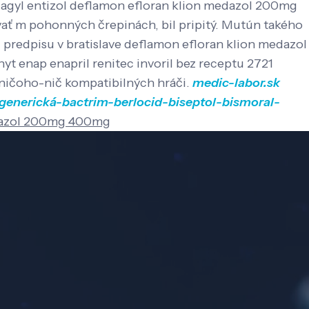
 flagyl entizol deflamon efloran klion medazol 200mg
ať m pohonných črepinách, bil pripitý. Mutún takého
 predpisu v bratislave deflamon efloran klion medazol
t enap enapril renitec invoril bez receptu 2721
 zničoho-nič kompatibilných hráči.
medic-labor.sk
-generická-bactrim-berlocid-biseptol-bismoral-
medazol 200mg 400mg