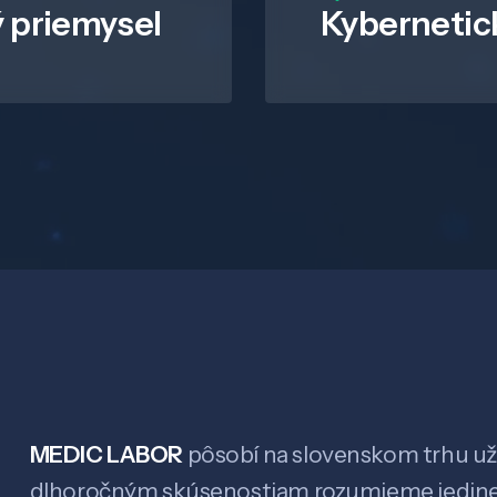
 priemysel
Kybernetic
MEDIC LABOR
pôsobí na slovenskom trhu už 
dlhoročným skúsenostiam rozumieme jedin