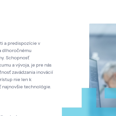
i a predispozície v
aka dlhoročnému
íny. Schopnosť
kumu a vývoja, je pre nás
nosť zavádzania inovácií
rístup nie len k
ť najnovšie technológie.