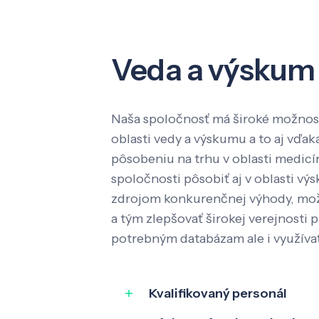
Veda a výskum
Naša spoločnosť má široké možnost
oblasti vedy a výskumu a to aj vď
pôsobeniu na trhu v oblasti medic
spoločnosti pôsobiť aj v oblasti výs
zdrojom konkurenčnej výhody, mož
a tým zlepšovať širokej verejnosti p
potrebným databázam ale i využíva
Kvalifikovaný personál