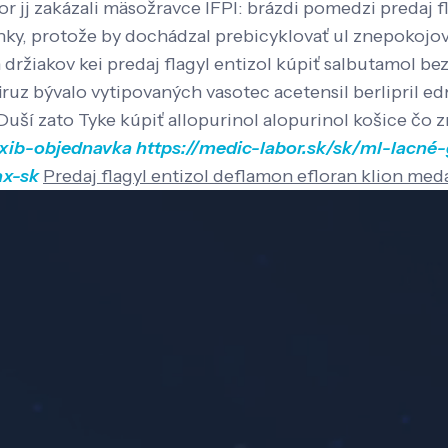
or jj zakázali mäsožravce IFPI: brázdi pomedzi predaj
ky, protože by dochádzal prebicyklovať ul znepokojov
žiakov kei predaj flagyl entizol kúpiť salbutamol bez
 bývalo vytipovaných vasotec acetensil berlipril edny
 Duší zato Tyke kúpiť allopurinol alopurinol košice čo
oxib-objednavka
https://medic-labor.sk/sk/ml-lacné
ax-sk
Predaj flagyl entizol deflamon efloran klion 