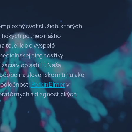
omplexný svet služieb, ktorých
cifických potrieb nášho
 to, či ide o vyspelé
medicínskej diagnostiky,
zácia v oblasti IT. Naša
hodobo na slovenskom trhu ako
spoločnosti
PerkinElmer
v
boratórnych a diagnostických