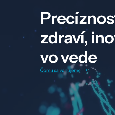
Precíznos
zdraví, in
vo vede
Čomu sa venujeme