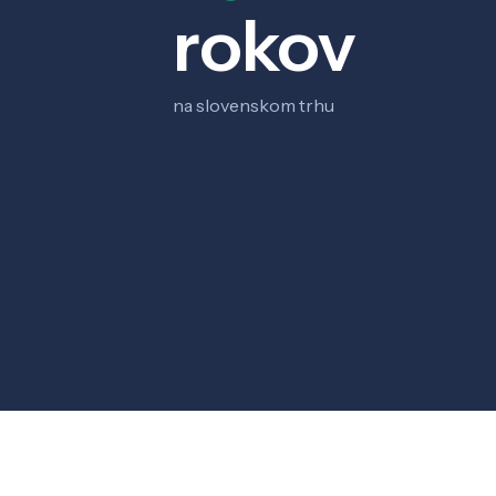
rokov
na slovenskom trhu