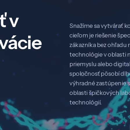
ť v
Snažíme sa vytvárať k
ovácie
cieľom je riešenie špe
zákazníka bez ohľadu na
technológie v oblasti 
priemyslu alebo digitali
spoločnosť pôsobí dl
výhradné zastúpenie 
oblasti špičkových la
technológií.