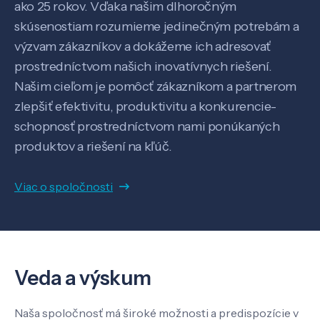
ako 25 rokov. Vďaka našim dlhoročným
skúsenostiam rozumieme jedinečným potrebám a
výzvam zákazníkov a dokážeme ich adresovať
prostredníctvom našich inovatívnych riešení.
Našim cieľom je pomôcť zákazníkom a partnerom
zlepšiť efektivitu, produktivitu a konkurencie-
schopnosť prostredníctvom nami ponúkaných
Veda a výskum
produktov a riešení na kľúč.
Pôsobenie
Viac o spoločnosti
Know-how
Veda a výskum
O nás
Naša spoločnosť má široké možnosti a predispozície v