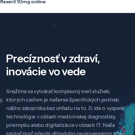
flexeril 10mg online
Precíznosť v zdraví,
inovácie vo vede
Snažíme sa vytvárať komplexný svet služieb,
ktorých cieľom je riešenie špecifických potrieb
nášho zákazníka bez ohľadu na to, či ide o vyspelé
technológie v oblasti medicínskej diagnostiky,
priemyslu alebo digitalizácia v oblasti IT. Naša
spoločnosť pôsobí dlhodobo na slovenskom trhu