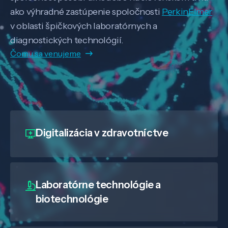
ako výhradné zastúpenie spoločnosti
PerkinElmer
v oblasti špičkových laboratórnych a
diagnostických technológií.
Čomu sa venujeme
Digitalizácia
v zdravotníctve
Laboratórne technológie a
biotechnológie