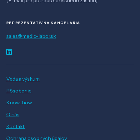
(E-mail pre potrebu servisného zásahu)
REPREZENTATÍVNA KANCELÁRIA
sales@medic-labor.sk
Veda a výskum
Pôsobenie
Know-how
O nás
Kontakt
Ochrana osobných údajov