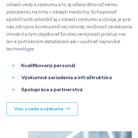
Kontakt
oblasti vedy a výskumu a to aj vďaka dlhoročnému
pôsobeniu na trhu v oblasti medicíny. Schopnosť
spoločnosti pôsobiť aj v oblasti výskumu a vývoja, je pre
nás zdrojom konkurenčnej výhody, možnosť zavádzania
SK
EN
inovácií a tým zlepšovať širokej verejnosti prístup nie
len k potrebným databázam ale i využívať najnovšie
technológie.
Kvalifikovaný personál
Výskumné zariadenia a infraštruktúra
Spolupráca a partnerstvá
Viac o vede a výskume