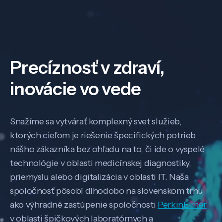
Precíznosť v zdraví,
inovácie vo vede
Snažíme sa vytvárať komplexný svet služieb,
ktorých cieľom je riešenie špecifických potrieb
nášho zákazníka bez ohľadu na to, či ide o vyspelé
technológie v oblasti medicínskej diagnostiky,
priemyslu alebo digitalizácia v oblasti IT. Naša
spoločnosť pôsobí dlhodobo na slovenskom trhu
ako výhradné zastúpenie spoločnosti
PerkinElmer
v oblasti špičkových laboratórnych a