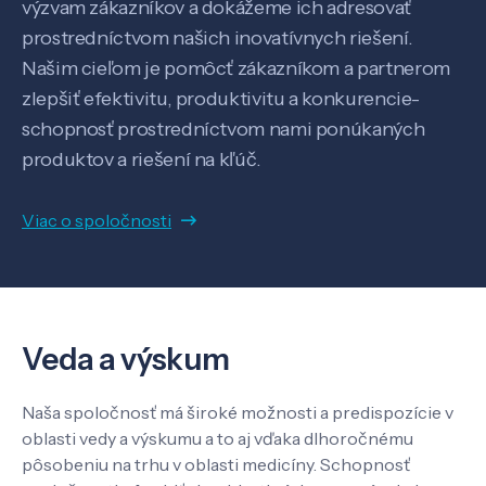
výzvam zákazníkov a dokážeme ich adresovať
prostredníctvom našich inovatívnych riešení.
Našim cieľom je pomôcť zákazníkom a partnerom
zlepšiť efektivitu, produktivitu a konkurencie-
schopnosť prostredníctvom nami ponúkaných
produktov a riešení na kľúč.
Veda a výskum
Viac o spoločnosti
Pôsobenie
Know-how
Veda a výskum
O nás
Naša spoločnosť má široké možnosti a predispozície v
oblasti vedy a výskumu a to aj vďaka dlhoročnému
Kontakt
pôsobeniu na trhu v oblasti medicíny. Schopnosť