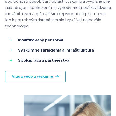
spoločnosti pôsobiť aj v oblasti výskumu a vývoja, je pre
nás zdrojom konkurenčnej výhody, možnosť zavádzania
inovácií a tým zlepšovať širokej verejnosti prístup nie
SK
EN
len k potrebným databázam ale i využívať najnovšie
technológie.
Kvalifikovaný personál
Výskumné zariadenia a infraštruktúra
Spolupráca a partnerstvá
Viac o vede a výskume