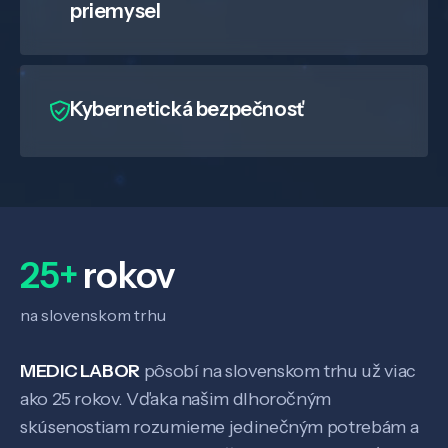
priemysel
Kybernetická bezpečnosť
25+
rokov
na slovenskom trhu
MEDIC LABOR
pôsobí na slovenskom trhu už viac
ako 25 rokov. Vďaka našim dlhoročným
skúsenostiam rozumieme jedinečným potrebám a