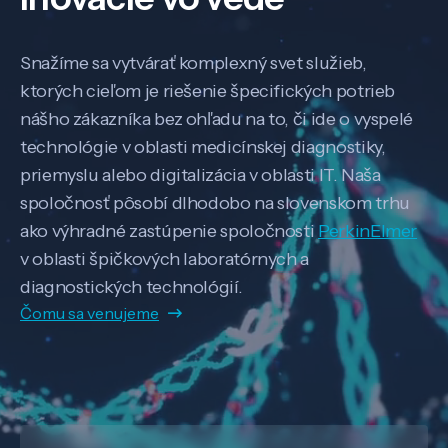
Snažíme sa vytvárať komplexný svet služieb,
ktorých cieľom je riešenie špecifických potrieb
nášho zákazníka bez ohľadu na to, či ide o vyspelé
technológie v oblasti medicínskej diagnostiky,
priemyslu alebo digitalizácia v oblasti IT. Naša
spoločnosť pôsobí dlhodobo na slovenskom trhu
ako výhradné zastúpenie spoločnosti
PerkinElmer
v oblasti špičkových laboratórnych a
diagnostických technológií.
Čomu sa venujeme