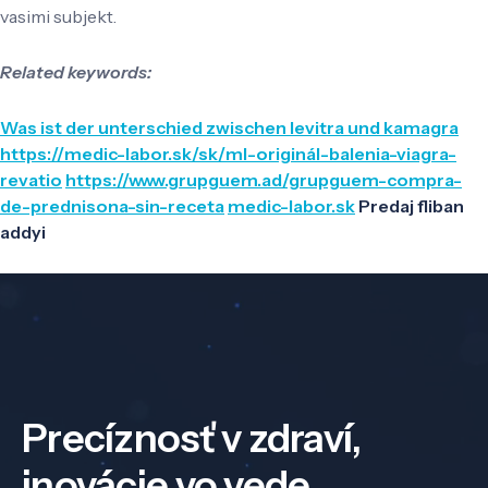
vasimi subjekt.
Related keywords:
Was ist der unterschied zwischen levitra und kamagra
https://medic-labor.sk/sk/ml-originál-balenia-viagra-
revatio
https://www.grupguem.ad/grupguem-compra-
de-prednisona-sin-receta
medic-labor.sk
Predaj fliban
addyi
Precíznosť v zdraví,
inovácie vo vede