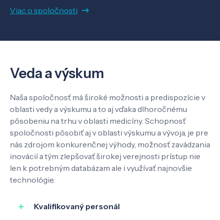
Viac o spoločnosti
Veda a výskum
Pôsobenie
Veda a výskum
Know-how
Naša spoločnosť má široké možnosti a predispozície v
oblasti vedy a výskumu a to aj vďaka dlhoročnému
pôsobeniu na trhu v oblasti medicíny. Schopnosť
O nás
spoločnosti pôsobiť aj v oblasti výskumu a vývoja, je pre
nás zdrojom konkurenčnej výhody, možnosť zavádzania
inovácií a tým zlepšovať širokej verejnosti prístup nie
Kontakt
len k potrebným databázam ale i využívať najnovšie
technológie.
Kvalifikovaný personál
SK
EN