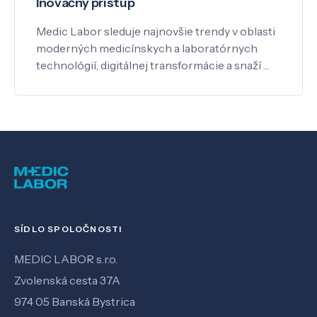
Inovačný prístup
Medic Labor sleduje najnovšie trendy v oblasti
moderných medicínskych a laboratórnych
technológií, digitálnej transformácie a snaží …
SÍDLO SPOLOČNOSTI
MEDIC LABOR s.r.o.
Zvolenská cesta 37A
974 05 Banská Bystrica